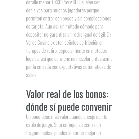
detalle menor. OXXO Pay y SPEI suelen ser
decisivos para muchos jugadores porque
permiten entrar con pesos y sin complicaciones
de tarjeta. Aun así, un método cómodo para
depositar no garantiza un retiro igual de ágil. En
Verde Casino existen señales de fricción en
tiempos de retiro, especialmente en métodos
locales, así que conviene no mezclar entusiasmo
por la entrada con expectativas automáticas de
salida.
Valor real de los bonos:
dónde sí puede convenir
Un bono tiene más valor cuando encaja con tu
estilo de juego. Si tu enfoque se centra en
tragamonedas, puedes absorber mejor un