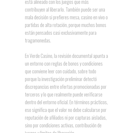
está alineado con los juegos que más
contribuyen al liberarlo. También puede ser una
mala decisión si prefieres mesa, casino en vivo o
partidas de alta rotación, porque muchos bonos
están pensados casi exclusivamente para
tragamonedas.
En Verde Casino, la revisión documental apunta a
un entorno con reglas de bonos y condiciones
que conviene leer con cuidado, sobre todo
porque la investigación preliminar detectó
discrepancias entre ofertas promocionadas por
terceros y lo que realmente puede verificarse
dentro del entorno oficial. En términos prácticos,
eso significa que el valor no debe calcularse por
reputación de afiliados ni por capturas aisladas,
sino por condiciones activas, contribución de