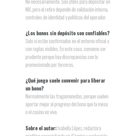
No necesariamente. Son útiles para depositar en
MX, pero el retiro depende de validación interna,
controles de identidad y políticas del operador.
¿Los bonos sin depósito son confiables?
Solo si están confirmados en el entorno oficial y
con reglas visibles. En este caso, conviene ser
prudente porque hay discrepancias con lo
promocionado por terceros.
¿Qué juego suele convenir para liberar
un bono?
Normalmente las tragamonedas, porque suelen
aportar mejor al progreso del bono que la mesa
o el casino en vivo.
Sobre el autor:
Isabella López, redactora
analítica especializada en iGaming y evaluación