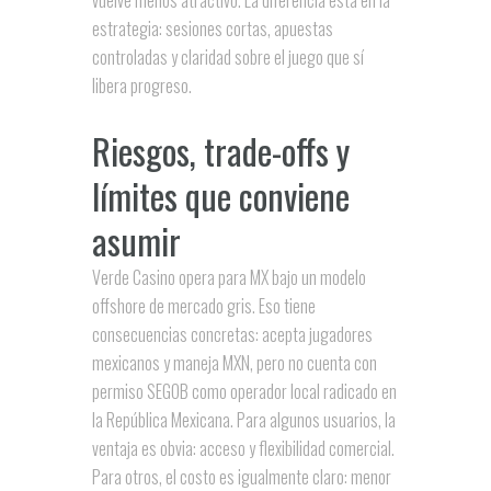
estrategia: sesiones cortas, apuestas
controladas y claridad sobre el juego que sí
libera progreso.
Riesgos, trade-offs y
límites que conviene
asumir
Verde Casino opera para MX bajo un modelo
offshore de mercado gris. Eso tiene
consecuencias concretas: acepta jugadores
mexicanos y maneja MXN, pero no cuenta con
permiso SEGOB como operador local radicado en
la República Mexicana. Para algunos usuarios, la
ventaja es obvia: acceso y flexibilidad comercial.
Para otros, el costo es igualmente claro: menor