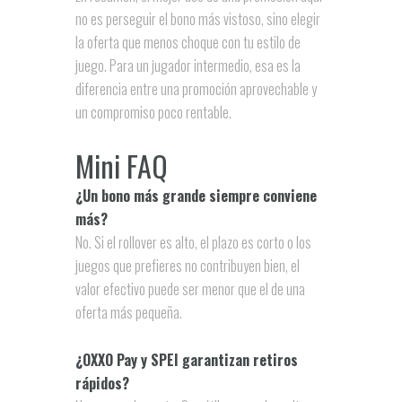
no es perseguir el bono más vistoso, sino elegir
la oferta que menos choque con tu estilo de
juego. Para un jugador intermedio, esa es la
diferencia entre una promoción aprovechable y
un compromiso poco rentable.
Mini FAQ
¿Un bono más grande siempre conviene
más?
No. Si el rollover es alto, el plazo es corto o los
juegos que prefieres no contribuyen bien, el
valor efectivo puede ser menor que el de una
oferta más pequeña.
¿OXXO Pay y SPEI garantizan retiros
rápidos?