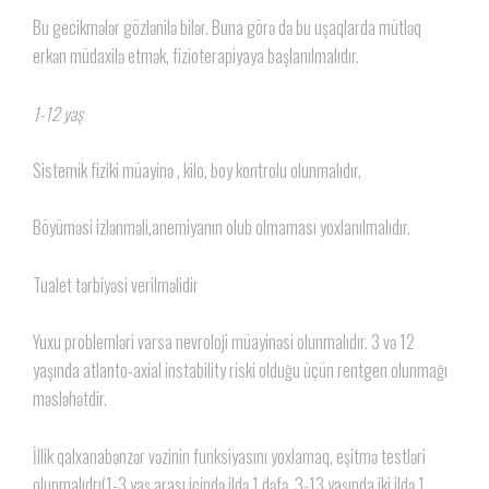
Bu gecikmələr gözlənilə bilər. Buna görə də bu uşaqlarda mütləq
erkən müdaxilə etmək, fizioterapiyaya başlanılmalıdır.
1-12 yaş
Sistemik fiziki müayinə , kilo, boy kontrolu olunmalıdır,
Böyüməsi izlənməli,anemiyanın olub olmaması yoxlanılmalıdır.
Tualet tərbiyəsi verilməlidir
Yuxu problemləri varsa nevroloji müayinəsi olunmalıdır. 3 və 12
yaşında atlanto-axial instability riski olduğu üçün rentgen olunmağı
məsləhətdir.
İllik qalxanabənzər vəzinin funksiyasını yoxlamaq, eşitmə testləri
olunmalıdrı(1-3 yaş arası içində ildə 1 dəfə, 3-13 yaşında iki ildə 1