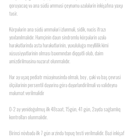
qoruyacaq və ana südü əmməsi çeynəmə əzələlərin inkişafına yaxşı
təsir.
Körpələrin ana südü əmmələri izlənməli, sidik, nəcis ifrazı
yoxlanılmalıdır. Həmçinin daun sindromlu körpələrin əzələ
hərəkətlərində asta hərəkətlərinin, yuxululuğa meyllilik kimi
xüsusiyyətlərinin olması baxımından diqqətli olub, daim
əmizdirilməsinə nəzarət olunmalıdır.
Hər ay uşaq pediatr müayinəsində olmalı, boy , çəki və baş çevrəsi
ölçülərinin persentil dəyərinə görə dəyərləndirilməli və valideynə
məlumat verilməlidir
0-2 ay yenidoğulmuş ilk 48saat, 15gün, 41 gün, 2ayda sağlamlıq
kontrolları olunmalıdır.
Birinci növbədə ilk 7 gün ərzində topuq testi verilməlidir. Bəzi inkişaf