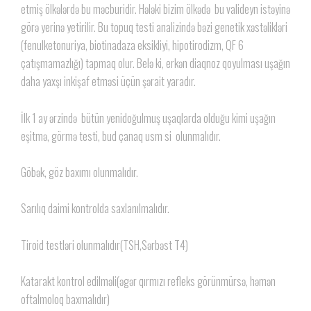
etmiş ölkələrdə bu məcburidir. Hələki bizim ölkədə bu valideyn istəyinə
görə yerinə yetirilir. Bu topuq testi analizində bəzi genetik xəstəlikləri
(fenulketonuriya, biotinadaza eksikliyi, hipotirodizm, QF 6
çatışmamazlığı) tapmaq olur. Belə ki, erkən diaqnoz qoyulması uşağın
daha yaxşı inkişaf etməsi üçün şərait yaradır.
İlk 1 ay ərzində bütün yenidoğulmuş uşaqlarda olduğu kimi uşağın
eşitmə, görmə testi, bud çanaq usm si olunmalıdır.
Göbək, göz baxımı olunmalıdır.
Sarılıq daimi kontrolda saxlanılmalıdır.
Tiroid testləri olunmalıdır(TSH,Sərbəst T4)
Katarakt kontrol edilməli(əgər qırmızı refleks görünmürsə, həmən
oftalmoloq baxmalıdır)