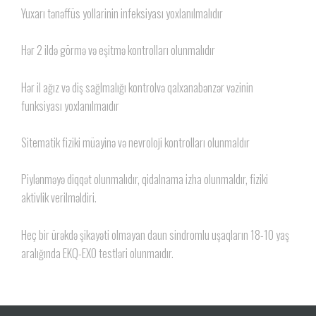
Yuxarı tənəffüs yollarinin infeksiyası yoxlanılmalıdır
Hər 2 ildə görmə və eşitmə kontrolları olunmalıdır
Hər il ağız və diş sağlmalığı kontrolvə qalxanabənzər vəzinin
funksiyası yoxlanılmaıdır
Sitematik fiziki müayinə və nevroloji kontrolları olunmaldır
Piylənməyə diqqət olunmalıdır, qidalnama izha olunmaldır, fiziki
aktivlik verilməldiri.
Heç bir ürəkdə şikayəti olmayan daun sindromlu uşaqların 18-10 yaş
aralığında EKQ-EXO testləri olunmaıdır.