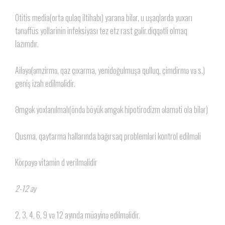
Otitis media(orta qulaq iltihabı) yarana bilər, u uşaqlarda yuxarı
tənəffüs yollarinin infeksiyası tez etz rast gəlir.diqqətli olmaq
lazımdır.
Ailəyə(əmzirmə, qaz çıxarma, yenidoğulmuşa qulluq, çimdirmə və s.)
geniş izah edilməlidir.
Əmgək yoxlanılmalı(öndə böyük əmgək hipotirodizm əlaməti ola bilər)
Qusma, qaytarma hallarında bağırsaq problemləri kontrol edilməli
Körpəyə vitamin d verilməlidir
2-12 ay
2, 3, 4, 6, 9 və 12 ayında müayinə edilməlidir.