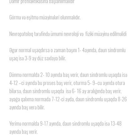
Dəmir profilaktikasına başlanılmalıdır
Görmə və eşitmə müayinələri olunmalıdır.
Nevropatoloq tərəfində ümumi nevroloji və fiziki müayinə edilməlidi
Əgər normal uşaqdırsa o zaman başını 1- 4ayında, daun sindromlu
uşaq isə 3-9 ay düz saxlaya bilir.
Dönmə normalda 2- 10 ayında baş verir, daun sindromlu uşaqda isə
4-12 –ci ayında bu proses baş verir, oturma 5- 9–cu ayında otura
bilərsə, daun sindromlu uşaqda isə 6- 16 ay aralığında baş verir,
ayağa qalxma normada 7-12-ci ayda, daun sindromlu uşaqda 8-26
ayında baş verə bilir.
Yerimə normalda 9-17 ayında, daun sindromlu uşaqda isə 13-48
ayında baş verir.