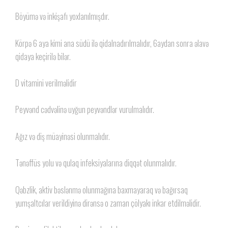
Böyümə və inkişafı yoxlanılmışdır.
Körpə 6 aya kimi ana südü ilə qidalnadırılmalıdır, 6aydan sonra əlavə
qidaya keçirilə bilər.
D vitamini verilməlidir
Peyvənd cədvəlinə uyğun peyvəndlər vurulmalıdır.
Ağız və diş müayinəsi olunmalıdır.
Tənəffüs yolu və qulaq infeksiyalarına diqqət olunmalıdır.
Qəbzlik, aktiv bəslənmə olunmağına baxmayaraq və bağırsaq
yumşaltcılar verildiyinə dirənsə o zaman çölyakı inkar etdilməlidir.