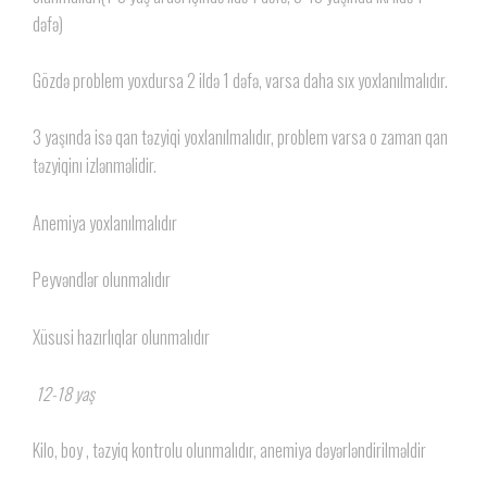
dəfə)
Gözdə problem yoxdursa 2 ildə 1 dəfə, varsa daha sıx yoxlanılmalıdır.
3 yaşında isə qan təzyiqi yoxlanılmalıdır, problem varsa o zaman qan
təzyiqinı izlənməlidir.
Anemiya yoxlanılmalıdır
Peyvəndlər olunmalıdır
Xüsusi hazırlıqlar olunmalıdır
12-18 yaş
Kilo, boy , təzyiq kontrolu olunmalıdır, anemiya dəyərləndirilməldir