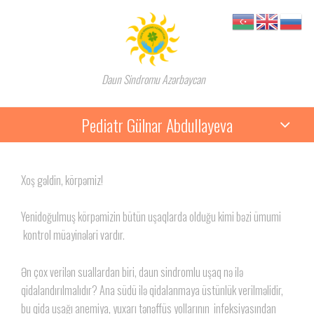
Daun Sindromu Azərbaycan
Pediatr Gülnar Abdullayeva
Xoş gəldin, körpəmiz!
Yenidoğulmuş körpəmizin bütün uşaqlarda olduğu kimi bəzi ümumi
kontrol müayinələri vardır.
Ən çox verilən suallardan biri, daun sindromlu uşaq nə ilə
qidalandırılmalıdır? Ana südü ilə qidalanmaya üstünlük verilməlidir,
bu qida uşağı anemiya, yuxarı tənəffüs yollarının infeksiyasından