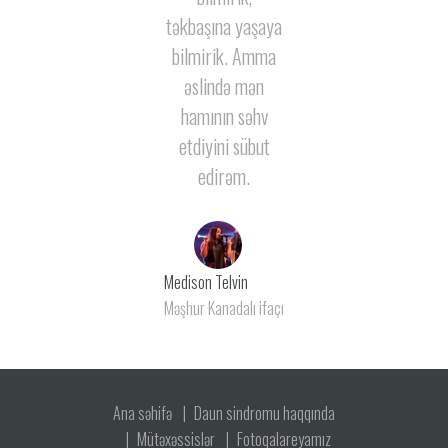
təkbaşına yaşaya
bilmirik.
Amma
əslində mən
hamının səhv
etdiyini sübut
edirəm.
Medison Telvin
Məşhur Kanadalı ifaçı
Ana səhifə
Daun sindromu haqqında
Mütəxəssislər
Fotoqalareyamız