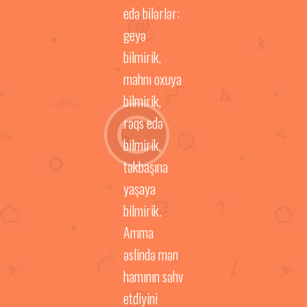
edə bilərlər:
geyə
bilmirik,
mahnı oxuya
bilmirik,
rəqs edə
bilmirik,
təkbaşına
yaşaya
bilmirik.
Amma
əslində mən
hamının səhv
etdiyini