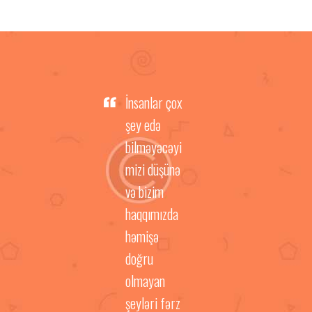
İnsanlar çox
şey edə
bilməyəcəyi
mizi düşünə
və bizim
haqqımızda
həmişə
doğru
olmayan
şeyləri fərz