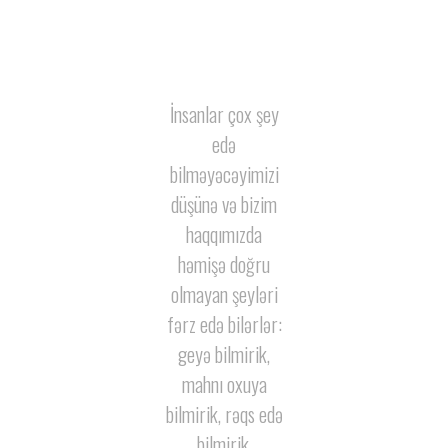
İnsanlar çox şey
n
edə
m
bilməyəcəyimizi
düşünə və bizim
haqqımızda
həmişə doğru
olmayan şeyləri
fərz edə bilərlər:
geyə bilmirik,
”
mahnı oxuya
bilmirik, rəqs edə
bilmirik,