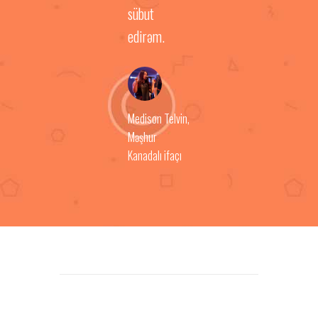
sübut
edirəm.
Medison Telvin
,
Məşhur
Kanadalı ifaçı