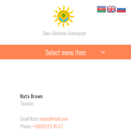
Daun Sindromu Azərbaycan
Select menu item
Nata Brown
Teacher
Email Nata:
name@mail.com
Phone:
+1(800)123 45 67