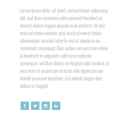
Lorem ipsum dolor sit amet, consectetuer adipiscing
elit, sed diam nonummy nibh euismod tincidunt ut
laoreet dolore magna aliquam erat volutpat. Ut wisi
enim ad minim veniam, quis nostrud exerci tation
ullamcorper suscipit lobortis nisl ut aliquip ex ea
commodo consequat. Duis autem vel eum iriure dolor
in hendrerit in vulputate velit esse molestie
consequat, vel illum dolore eu feugiat nulla facilisis at
vero eros et accumsan et iusto odio dignissim qui
blandit praesent luptatum zzril delenit augue duis
dolore te feugait.