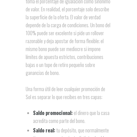
toma el porcentaje de igualación como sinónimo
de valor. En realidad, el porcentaje solo describe
la superficie de la oferta. El valor de verdad
depende de la carga de condiciones. Un bono del
100% puede ser excelente si pide un rollover
razonable y deja apostar de forma flexible; el
mismo bono puede ser mediocre si impone
límites de apuesta estrictos, contribuciones
bajas o un tope de retiro pequeño sobre
ganancias de bono.
Una forma útil de leer cualquier promoción de
Sol es separar lo que recibes en tres capas:
Saldo promocional:
el dinero que la casa
acredita como parte del bono.
Saldo real:
tu depósito, que normalmente