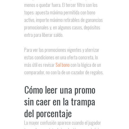
menos o quedar fuera. El tercer filtro son los
topes: apuesta máxima permitida con bono
activo, importe máximo retirables de ganancias
promocionales y, en algunos casos, depósitos
extra para liberar saldo.
Para ver las promociones vigentes y aterrizar
estas condiciones en una oferta concreta, lo
más útil es revisar
Sol bono
con la lógica de un
comparador, no con la de un cazador de regalos.
Cómo leer una promo
sin caer en la trampa
del porcentaje
La mayor confusión aparece cuando el jugador