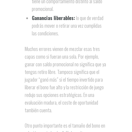
tiene un comportamiento distinto al saldo
promocional.
Ganancias liberables:
lo que de verdad
podrás mover o retirar una vez cumplidas
las condiciones.
Muchos errores vienen de mezclar esas tres
capas como si fueran una sola. Por ejemplo,
ganar con saldo promocional no significa que ya
tengas retiro libre. Tampoco significa que el
jugador “ganó más” si el tiempo invertido para
liberar el bono fue alto y la restricción de juego
redujo sus opciones estratégicas. En una
evaluación madura, el coste de oportunidad
también cuenta.
Otro punto importante es el tamaño del bono en