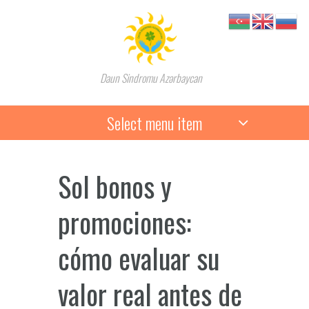
Daun Sindromu Azərbaycan
Select menu item
Sol bonos y
promociones:
cómo evaluar su
valor real antes de