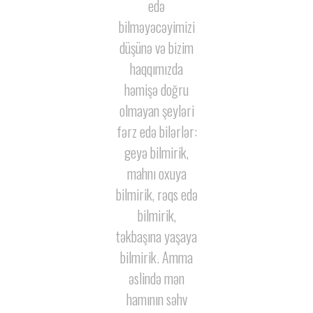
n
edə
m
bilməyəcəyimizi
düşünə və bizim
haqqımızda
həmişə doğru
olmayan şeyləri
fərz edə bilərlər:
geyə bilmirik,
”
mahnı oxuya
bilmirik, rəqs edə
bilmirik,
təkbaşına yaşaya
bilmirik.
Amma
əslində mən
hamının səhv