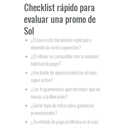
Checklist rápido para
evaluar una promo de
Sol
¿El bono está claramente explicado o
depende de varios supuestos?
¿El rollover es compatible con tu volumen
habitual de juego?
¿Hay límite de apuesta mientras el bono
sigue activo?
¿Las tragamonedas aportan mejor que las
mesas a la liberación?
¿Existe tope de retiro sobre ganancias
promocionales?
¿Tu método de pago en México es el más