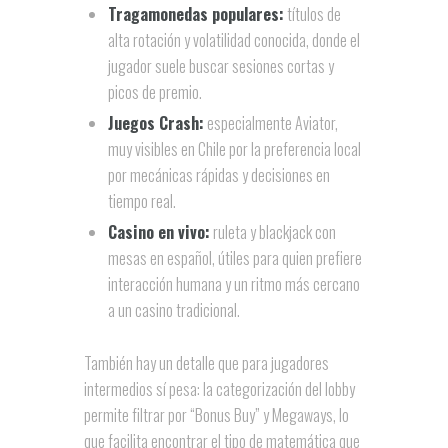
Tragamonedas populares:
títulos de
alta rotación y volatilidad conocida, donde el
jugador suele buscar sesiones cortas y
picos de premio.
Juegos Crash:
especialmente Aviator,
muy visibles en Chile por la preferencia local
por mecánicas rápidas y decisiones en
tiempo real.
Casino en vivo:
ruleta y blackjack con
mesas en español, útiles para quien prefiere
interacción humana y un ritmo más cercano
a un casino tradicional.
También hay un detalle que para jugadores
intermedios sí pesa: la categorización del lobby
permite filtrar por “Bonus Buy” y Megaways, lo
que facilita encontrar el tipo de matemática que