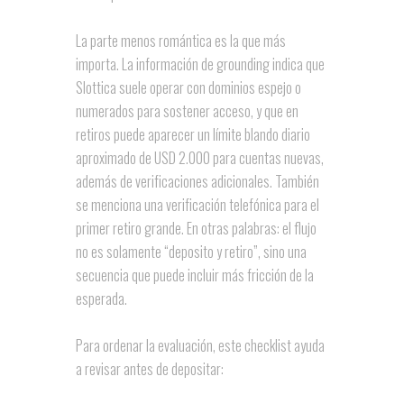
La parte menos romántica es la que más
importa. La información de grounding indica que
Slottica suele operar con dominios espejo o
numerados para sostener acceso, y que en
retiros puede aparecer un límite blando diario
aproximado de USD 2.000 para cuentas nuevas,
además de verificaciones adicionales. También
se menciona una verificación telefónica para el
primer retiro grande. En otras palabras: el flujo
no es solamente “deposito y retiro”, sino una
secuencia que puede incluir más fricción de la
esperada.
Para ordenar la evaluación, este checklist ayuda
a revisar antes de depositar: