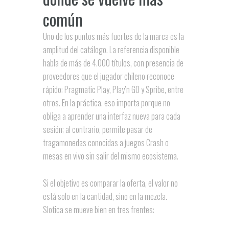
común
Uno de los puntos más fuertes de la marca es la
amplitud del catálogo. La referencia disponible
habla de más de 4.000 títulos, con presencia de
proveedores que el jugador chileno reconoce
rápido: Pragmatic Play, Play’n GO y Spribe, entre
otros. En la práctica, eso importa porque no
obliga a aprender una interfaz nueva para cada
sesión; al contrario, permite pasar de
tragamonedas conocidas a juegos Crash o
mesas en vivo sin salir del mismo ecosistema.
Si el objetivo es comparar la oferta, el valor no
está solo en la cantidad, sino en la mezcla.
Slotica se mueve bien en tres frentes: