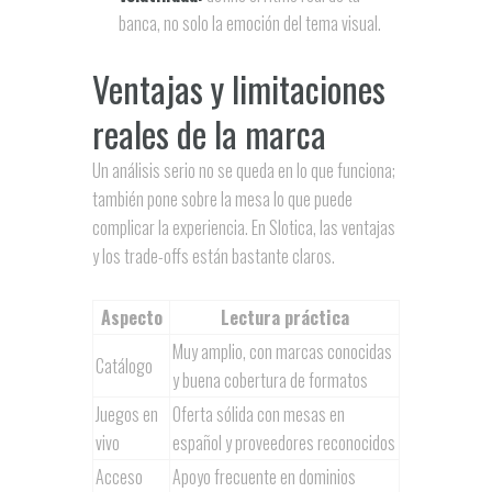
banca, no solo la emoción del tema visual.
Ventajas y limitaciones
reales de la marca
Un análisis serio no se queda en lo que funciona;
también pone sobre la mesa lo que puede
complicar la experiencia. En Slotica, las ventajas
y los trade-offs están bastante claros.
Aspecto
Lectura práctica
Muy amplio, con marcas conocidas
Catálogo
y buena cobertura de formatos
Juegos en
Oferta sólida con mesas en
vivo
español y proveedores reconocidos
Acceso
Apoyo frecuente en dominios