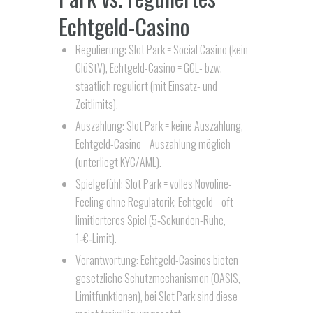
Echtgeld-Casino
Regulierung: Slot Park = Social Casino (kein
GlüStV), Echtgeld-Casino = GGL- bzw.
staatlich reguliert (mit Einsatz- und
Zeitlimits).
Auszahlung: Slot Park = keine Auszahlung,
Echtgeld-Casino = Auszahlung möglich
(unterliegt KYC/AML).
Spielgefühl: Slot Park = volles Novoline-
Feeling ohne Regulatorik; Echtgeld = oft
limitierteres Spiel (5‑Sekunden-Ruhe,
1‑€‑Limit).
Verantwortung: Echtgeld-Casinos bieten
gesetzliche Schutzmechanismen (OASIS,
Limitfunktionen), bei Slot Park sind diese