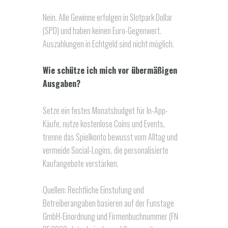
Nein. Alle Gewinne erfolgen in Slotpark Dollar
(SPD) und haben keinen Euro-Gegenwert.
Auszahlungen in Echtgeld sind nicht möglich.
Wie schütze ich mich vor übermäßigen
Ausgaben?
Setze ein festes Monatsbudget für In-App-
Käufe, nutze kostenlose Coins und Events,
trenne das Spielkonto bewusst vom Alltag und
vermeide Social-Logins, die personalisierte
Kaufangebote verstärken.
Quellen: Rechtliche Einstufung und
Betreiberangaben basieren auf der Funstage
GmbH-Einordnung und Firmenbuchnummer (FN