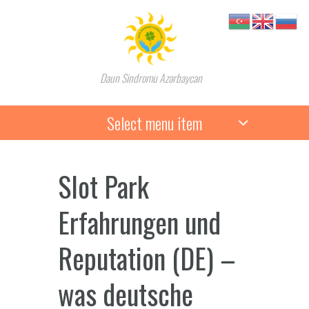
Daun Sindromu Azərbaycan
Select menu item
Slot Park
Erfahrungen und
Reputation (DE) –
was deutsche