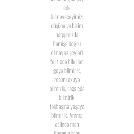
n
edə
m
bilməyəcəyimizi
düşünə və bizim
haqqımızda
həmişə doğru
olmayan şeyləri
fərz edə bilərlər:
geyə bilmirik,
”
mahnı oxuya
bilmirik, rəqs edə
bilmirik,
təkbaşına yaşaya
bilmirik.
Amma
əslində mən
hamının səhv