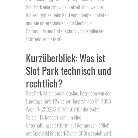
Slot Park eine sinnvolle Freizeit-App, welche
Risiken gibt es beim Kauf von Spielgeldpaketen
und wie unterscheiden sich Mechanik,
Community und Datenschutz von regulierten
Echtgeld-Anbietern?
Kurzüberblick: Was ist
Slot Park technisch und
rechtlich?
Slot Park ist ein Social Casino, betrieben von der
Funstage GmbH (Wiedner Hauptstraße 94, 1050
Wien, FN 258263 z). Wichtig für deutsche
Spieler: Es handelt sich um eine
Unterhaltungsplattform, auf der ausschließlich
mit Spielgeld (Slotpark Dollar, SPD) gespielt wird.