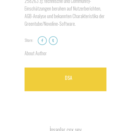
258263 z); technische und Community-
Einschätzungen beruhen auf Nutzerberichten,
AGB-Analyse und bekannten Charakteristika der
Greentube/Novoline-Software.
Share:
About Author
DSA
İnsanlar çox şey