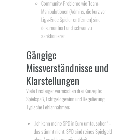
Community-Probleme wie Team-
Manipulationen (Admins, die kurz vor
Liga-Ende Spieler entfernen) sind
dokumentiert und schwer zu
sanktionieren.
Gängige
Missverständnisse und
Klarstellungen
Viele Einsteiger vermischen drei Konzepte:
Spielspaß, Echtgeldgewinn und Regulierung.
Typische Fehlannahmen:
„Ich kann meine SPD in Euro umtauschen“ –
das stimmt nicht. SPD sind reines Spielgeld
ohne Auszahlungsmöglichkeit.