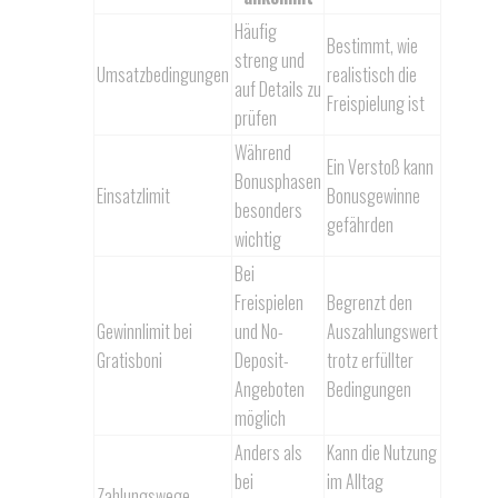
Häufig
Bestimmt, wie
streng und
Umsatzbedingungen
realistisch die
auf Details zu
Freispielung ist
prüfen
Während
Ein Verstoß kann
Bonusphasen
Einsatzlimit
Bonusgewinne
besonders
gefährden
wichtig
Bei
Freispielen
Begrenzt den
Gewinnlimit bei
und No-
Auszahlungswert
Gratisboni
Deposit-
trotz erfüllter
Angeboten
Bedingungen
möglich
Anders als
Kann die Nutzung
bei
im Alltag
Zahlungswege