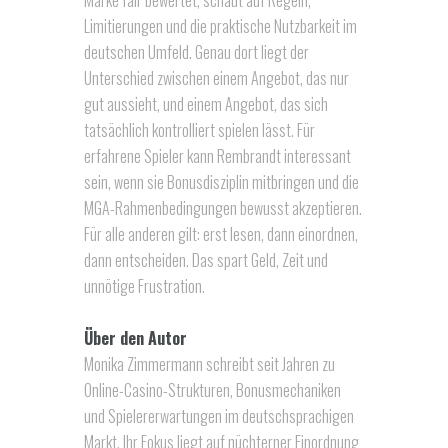
Marke fair bewertet, schaut auf Regeln,
Limitierungen und die praktische Nutzbarkeit im
deutschen Umfeld. Genau dort liegt der
Unterschied zwischen einem Angebot, das nur
gut aussieht, und einem Angebot, das sich
tatsächlich kontrolliert spielen lässt. Für
erfahrene Spieler kann Rembrandt interessant
sein, wenn sie Bonusdisziplin mitbringen und die
MGA-Rahmenbedingungen bewusst akzeptieren.
Für alle anderen gilt: erst lesen, dann einordnen,
dann entscheiden. Das spart Geld, Zeit und
unnötige Frustration.
Über den Autor
Monika Zimmermann schreibt seit Jahren zu
Online-Casino-Strukturen, Bonusmechaniken
und Spielererwartungen im deutschsprachigen
Markt. Ihr Fokus liegt auf nüchterner Einordnung