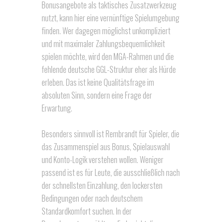
Bonusangebote als taktisches Zusatzwerkzeug
nutzt, kann hier eine vernünftige Spielumgebung
finden. Wer dagegen möglichst unkompliziert
und mit maximaler Zahlungsbequemlichkeit
spielen möchte, wird den MGA-Rahmen und die
fehlende deutsche GGL-Struktur eher als Hürde
erleben. Das ist keine Qualitätsfrage im
absoluten Sinn, sondern eine Frage der
Erwartung.
Besonders sinnvoll ist Rembrandt für Spieler, die
das Zusammenspiel aus Bonus, Spielauswahl
und Konto-Logik verstehen wollen. Weniger
passend ist es für Leute, die ausschließlich nach
der schnellsten Einzahlung, den lockersten
Bedingungen oder nach deutschem
Standardkomfort suchen. In der