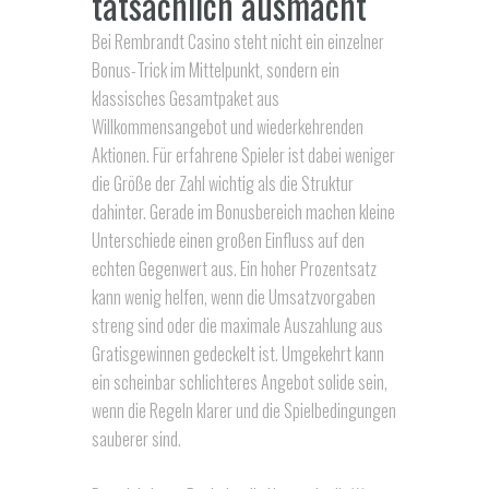
tatsächlich ausmacht
Bei Rembrandt Casino steht nicht ein einzelner
Bonus-Trick im Mittelpunkt, sondern ein
klassisches Gesamtpaket aus
Willkommensangebot und wiederkehrenden
Aktionen. Für erfahrene Spieler ist dabei weniger
die Größe der Zahl wichtig als die Struktur
dahinter. Gerade im Bonusbereich machen kleine
Unterschiede einen großen Einfluss auf den
echten Gegenwert aus. Ein hoher Prozentsatz
kann wenig helfen, wenn die Umsatzvorgaben
streng sind oder die maximale Auszahlung aus
Gratisgewinnen gedeckelt ist. Umgekehrt kann
ein scheinbar schlichteres Angebot solide sein,
wenn die Regeln klarer und die Spielbedingungen
sauberer sind.