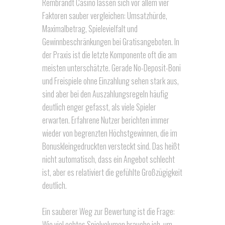
Rembrandt Casino lassen sich vor allem vier
Faktoren sauber vergleichen: Umsatzhürde,
Maximalbetrag, Spielevielfalt und
Gewinnbeschränkungen bei Gratisangeboten. In
der Praxis ist die letzte Komponente oft die am
meisten unterschätzte. Gerade No-Deposit-Boni
und Freispiele ohne Einzahlung sehen stark aus,
sind aber bei den Auszahlungsregeln häufig
deutlich enger gefasst, als viele Spieler
erwarten. Erfahrene Nutzer berichten immer
wieder von begrenzten Höchstgewinnen, die im
Bonuskleingedruckten versteckt sind. Das heißt
nicht automatisch, dass ein Angebot schlecht
ist, aber es relativiert die gefühlte Großzügigkeit
deutlich.
Ein sauberer Weg zur Bewertung ist die Frage:
Wie viel echtes Spielvolumen brauche ich, um