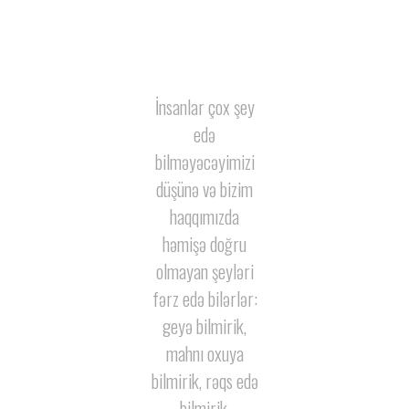
İnsanlar çox şey
n
edə
m
bilməyəcəyimizi
düşünə və bizim
haqqımızda
həmişə doğru
olmayan şeyləri
fərz edə bilərlər:
geyə bilmirik,
”
mahnı oxuya
bilmirik, rəqs edə
bilmirik,