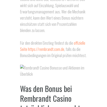
wirkt sich auf Einzahlung, Spielauswahl und
Erwartungsmanagement aus. Wer die Mechanik
versteht, kann den Wert eines Bonus nüchtern
einschätzen statt sich von Prozentzahlen
blenden zu lassen.
Für den direkten Einstieg findest du die
offizielle
Seite https://rembrandt.com.de
, falls du die
Bonusbedingungen im Original prüfen möchtest.
Was den Bonus bei
Rembrandt Casino