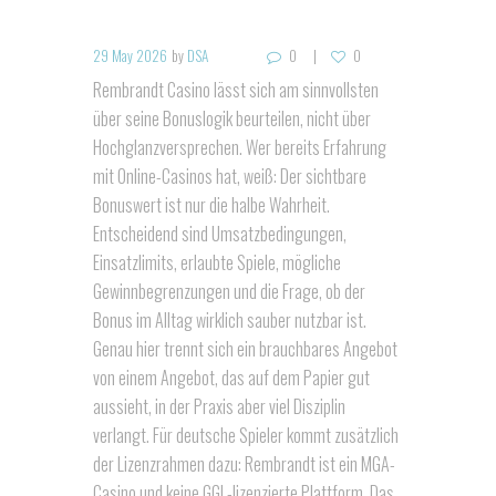
29 May 2026
by
DSA
0
0
Rembrandt Casino lässt sich am sinnvollsten
über seine Bonuslogik beurteilen, nicht über
Hochglanzversprechen. Wer bereits Erfahrung
mit Online-Casinos hat, weiß: Der sichtbare
Bonuswert ist nur die halbe Wahrheit.
Entscheidend sind Umsatzbedingungen,
Einsatzlimits, erlaubte Spiele, mögliche
Gewinnbegrenzungen und die Frage, ob der
Bonus im Alltag wirklich sauber nutzbar ist.
Genau hier trennt sich ein brauchbares Angebot
von einem Angebot, das auf dem Papier gut
aussieht, in der Praxis aber viel Disziplin
verlangt. Für deutsche Spieler kommt zusätzlich
der Lizenzrahmen dazu: Rembrandt ist ein MGA-
Casino und keine GGL-lizenzierte Plattform. Das