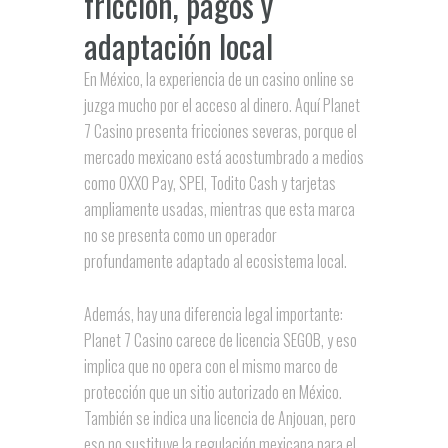
fricción, pagos y
adaptación local
En México, la experiencia de un casino online se
juzga mucho por el acceso al dinero. Aquí Planet
7 Casino presenta fricciones severas, porque el
mercado mexicano está acostumbrado a medios
como OXXO Pay, SPEI, Todito Cash y tarjetas
ampliamente usadas, mientras que esta marca
no se presenta como un operador
profundamente adaptado al ecosistema local.
Además, hay una diferencia legal importante:
Planet 7 Casino carece de licencia SEGOB, y eso
implica que no opera con el mismo marco de
protección que un sitio autorizado en México.
También se indica una licencia de Anjouan, pero
eso no sustituye la regulación mexicana para el