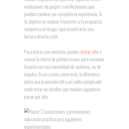
exclusiones de juegos y verificaciones que
pueden cambiar por completo la experiencia. Si
tu objetivo es evaluar fríamente si la propuesta
compensa el riesgo, aquí encontrarás una
lectura directa y útil.
Para entrar con contexto, puedes
visitar sitio
y
revisar la oferta de primera mano, pero conviene
hacerlo con una mentalidad de auditoría, no de
impulso. En un casino como este, la diferencia
entre una promoción útil y un saldo complicado
suele estar en detalles que muchos jugadores
pasan por alto.