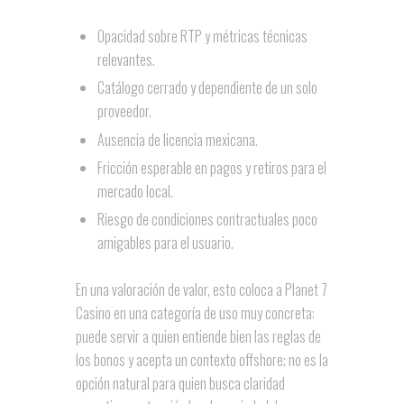
Opacidad sobre RTP y métricas técnicas
relevantes.
Catálogo cerrado y dependiente de un solo
proveedor.
Ausencia de licencia mexicana.
Fricción esperable en pagos y retiros para el
mercado local.
Riesgo de condiciones contractuales poco
amigables para el usuario.
En una valoración de valor, esto coloca a Planet 7
Casino en una categoría de uso muy concreta:
puede servir a quien entiende bien las reglas de
los bonos y acepta un contexto offshore; no es la
opción natural para quien busca claridad