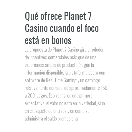
Qué ofrece Planet 7
Casino cuando el foco
está en bonos
La propuesta de Planet 7 Casino gira alrededor
de incentivos comerciales más que de una
experiencia amplia de producto. Según la
información disponible, la plataforma opera con
software de Real Time Gaming y un catálogo
relativamente cerrado, de aproximadamente 150
a 200 juegos. Eso ya marca una primera
expectativa: el valor no está en la variedad, sino
en el paquete de entrada y en cómo se
administra el saldo promocional.