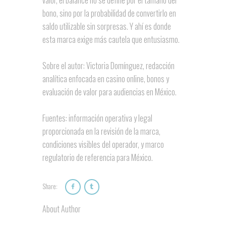
bono, sino por la probabilidad de convertirlo en
saldo utilizable sin sorpresas. Y ahí es donde
esta marca exige más cautela que entusiasmo.
Sobre el autor: Victoria Domínguez, redacción
analítica enfocada en casino online, bonos y
evaluación de valor para audiencias en México.
Fuentes: información operativa y legal
proporcionada en la revisión de la marca,
condiciones visibles del operador, y marco
regulatorio de referencia para México.
Share:
About Author