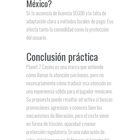
México?
Sí: la ausencia de licencia SEGOB y la falta de
adaptación clara a métodos locales de pago. Eso
afecta tanto la comodidad como la protección
del usuario.
Conclusión práctica
Planet 7 Casino es una marca que entiende
cómo llamar la atención con bonos, pero no
necesariamente cómo traducir esa atención en
una experiencia sólida para el jugador mexicano.
Su propuesta puede resultar atractiva si buscas
promociones agresivas y conoces bien los
mecanismos de liberación, pero el costo viene
en forma de fricción, opacidad y menor
protección regulatoria. En una valoración de
valor, el balance no se define por el tamaño del