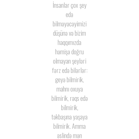
İnsanlar çox şey
n
edə
m
bilməyəcəyimizi
düşünə və bizim
haqqımızda
həmişə doğru
olmayan şeyləri
fərz edə bilərlər:
geyə bilmirik,
”
mahnı oxuya
bilmirik, rəqs edə
bilmirik,
təkbaşına yaşaya
bilmirik.
Amma
əslində mən