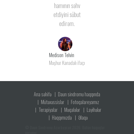
hamının səhv
etdiyini sübut
edirəm.
Medison Telvin
Məşhur Kanadalı ifaçı
Ana səhifə
Daun sindromu haqqında
Mütəxəssislər
Fotoqalareyamız
Terapiyalar
Məqalələr
Layihələr
Haqqımızda
Əlaqə
©
Daun Sindromu Azərbaycan 2026.
Bütün hüquqlar
qorunur.