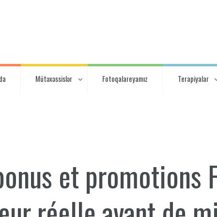
da
Mütəxəssislər
Fotoqalareyamız
Terapiyalar
bonus et promotions 
leur réelle avant de m