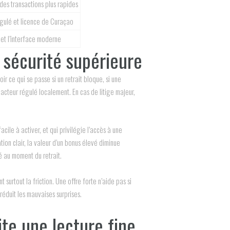
 des transactions plus rapides
égulé et licence de Curaçao
 et l’interface moderne
u sécurité supérieure
r ce qui se passe si un retrait bloque, si une
 acteur régulé localement. En cas de litige majeur,
acile à activer, et qui privilégie l’accès à une
tion clair, la valeur d’un bonus élevé diminue
té au moment du retrait.
surtout la friction. Une offre forte n’aide pas si
 réduit les mauvaises surprises.
ite une lecture fine