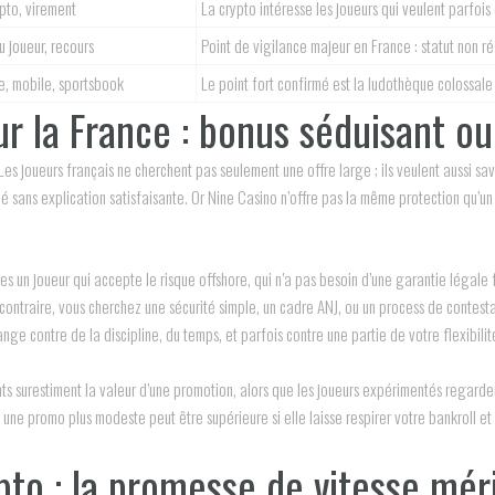
ypto, virement
La crypto intéresse les joueurs qui veulent parfois
u joueur, recours
Point de vigilance majeur en France : statut non r
, mobile, sportsbook
Le point fort confirmé est la ludothèque colossale
ur la France : bonus séduisant o
s joueurs français ne cherchent pas seulement une offre large ; ils veulent aussi savoi
é sans explication satisfaisante. Or Nine Casino n’offre pas la même protection qu’un
tes un joueur qui accepte le risque offshore, qui n’a pas besoin d’une garantie légale f
 contraire, vous cherchez une sécurité simple, un cadre ANJ, ou un process de contesta
hange contre de la discipline, du temps, et parfois contre une partie de votre flexibili
ts surestiment la valeur d’une promotion, alors que les joueurs expérimentés regardent 
, une promo plus modeste peut être supérieure si elle laisse respirer votre bankroll et
pto : la promesse de vitesse mér