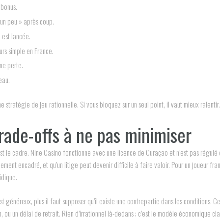
 bonus.
 un peu » après coup.
n est lancée.
urs simple en France.
ne perte.
eau.
 stratégie de jeu rationnelle. Si vous bloquez sur un seul point, il vaut mieux ralentir.
trade-offs à ne pas minimiser
’est le cadre. Nine Casino fonctionne avec une licence de Curaçao et n’est pas régulé 
nt encadré, et qu’un litige peut devenir difficile à faire valoir. Pour un joueur franç
idique.
 est généreux, plus il faut supposer qu’il existe une contrepartie dans les conditions.
on, ou un délai de retrait. Rien d’irrationnel là-dedans ; c’est le modèle économique c