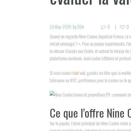
29 May 2026
by
DSA
0
0
Quand on regarde Nine Casino depuis la France, la vrai
retrait envisagé ? ». Pour un joueur expérimenté, l’i
la vitesse d’accès aux fonds, et surtout le niveau de f
plateforme moderne, mais cadre offshore et protectio
Si vous voulez
tout voir
, gardez en tête que la meille
tolérance au KYC, préférence pour le casino ou le s
Ce que l’offre Nine 
Sur le papier, l’atout principal de Nine Casino reste 
joueurs expérimentés, notamment ceux qui cherchent