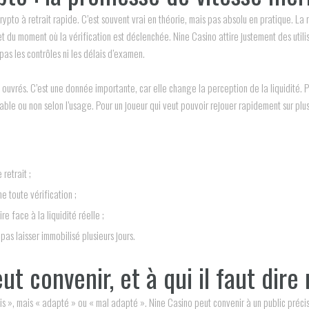
rypto à retrait rapide. C’est souvent vrai en théorie, mais pas absolu en pratique. La
t du moment où la vérification est déclenchée. Nine Casino attire justement des utili
pas les contrôles ni les délais d’examen.
ouvrés. C’est une donnée importante, car elle change la perception de la liquidité. P
ble ou non selon l’usage. Pour un joueur qui veut pouvoir rejouer rapidement sur plusi
retrait ;
 toute vérification ;
 face à la liquidité réelle ;
s laisser immobilisé plusieurs jours.
ut convenir, et à qui il faut dire
ais », mais « adapté » ou « mal adapté ». Nine Casino peut convenir à un public précis