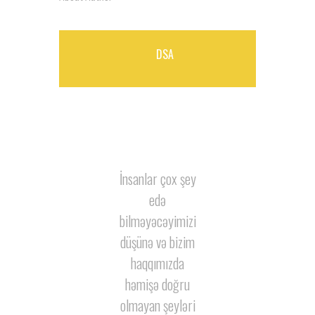
DSA
İnsanlar çox şey
n
edə
m
bilməyəcəyimizi
düşünə və bizim
haqqımızda
həmişə doğru
olmayan şeyləri