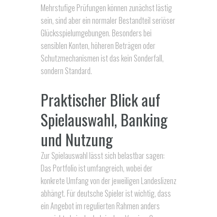
Mehrstufige Prüfungen können zunächst lästig
sein, sind aber ein normaler Bestandteil seriöser
Glücksspielumgebungen. Besonders bei
sensiblen Konten, höheren Beträgen oder
Schutzmechanismen ist das kein Sonderfall,
sondern Standard.
Praktischer Blick auf
Spielauswahl, Banking
und Nutzung
Zur Spielauswahl lässt sich belastbar sagen:
Das Portfolio ist umfangreich, wobei der
konkrete Umfang von der jeweiligen Landeslizenz
abhängt. Für deutsche Spieler ist wichtig, dass
ein Angebot im regulierten Rahmen anders