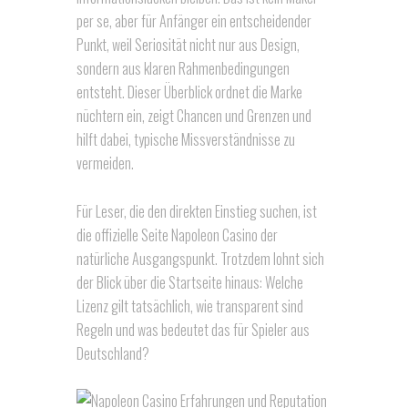
per se, aber für Anfänger ein entscheidender
Punkt, weil Seriosität nicht nur aus Design,
sondern aus klaren Rahmenbedingungen
entsteht. Dieser Überblick ordnet die Marke
nüchtern ein, zeigt Chancen und Grenzen und
hilft dabei, typische Missverständnisse zu
vermeiden.
Für Leser, die den direkten Einstieg suchen, ist
die offizielle Seite Napoleon Casino der
natürliche Ausgangspunkt. Trotzdem lohnt sich
der Blick über die Startseite hinaus: Welche
Lizenz gilt tatsächlich, wie transparent sind
Regeln und was bedeutet das für Spieler aus
Deutschland?