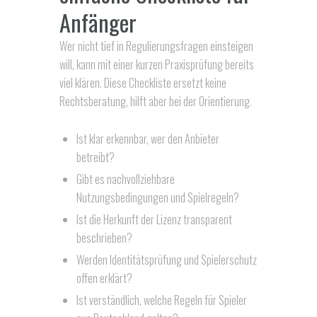
Anfänger
Wer nicht tief in Regulierungsfragen einsteigen
will, kann mit einer kurzen Praxisprüfung bereits
viel klären. Diese Checkliste ersetzt keine
Rechtsberatung, hilft aber bei der Orientierung.
Ist klar erkennbar, wer den Anbieter
betreibt?
Gibt es nachvollziehbare
Nutzungsbedingungen und Spielregeln?
Ist die Herkunft der Lizenz transparent
beschrieben?
Werden Identitätsprüfung und Spielerschutz
offen erklärt?
Ist verständlich, welche Regeln für Spieler