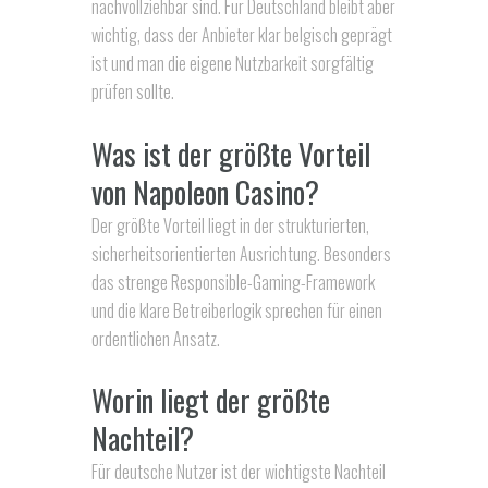
nachvollziehbar sind. Für Deutschland bleibt aber
wichtig, dass der Anbieter klar belgisch geprägt
ist und man die eigene Nutzbarkeit sorgfältig
prüfen sollte.
Was ist der größte Vorteil
von Napoleon Casino?
Der größte Vorteil liegt in der strukturierten,
sicherheitsorientierten Ausrichtung. Besonders
das strenge Responsible-Gaming-Framework
und die klare Betreiberlogik sprechen für einen
ordentlichen Ansatz.
Worin liegt der größte
Nachteil?
Für deutsche Nutzer ist der wichtigste Nachteil