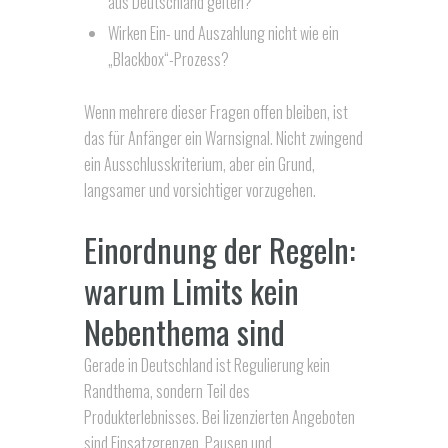
aus Deutschland gelten?
Wirken Ein- und Auszahlung nicht wie ein
„Blackbox“-Prozess?
Wenn mehrere dieser Fragen offen bleiben, ist
das für Anfänger ein Warnsignal. Nicht zwingend
ein Ausschlusskriterium, aber ein Grund,
langsamer und vorsichtiger vorzugehen.
Einordnung der Regeln:
warum Limits kein
Nebenthema sind
Gerade in Deutschland ist Regulierung kein
Randthema, sondern Teil des
Produkterlebnisses. Bei lizenzierten Angeboten
sind Einsatzgrenzen, Pausen und