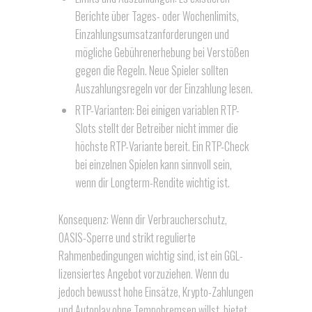
Berichte über Tages- oder Wochenlimits,
Einzahlungsumsatzanforderungen und
mögliche Gebührenerhebung bei Verstößen
gegen die Regeln. Neue Spieler sollten
Auszahlungsregeln vor der Einzahlung lesen.
RTP-Varianten: Bei einigen variablen RTP-
Slots stellt der Betreiber nicht immer die
höchste RTP-Variante bereit. Ein RTP-Check
bei einzelnen Spielen kann sinnvoll sein,
wenn dir Longterm-Rendite wichtig ist.
Konsequenz: Wenn dir Verbraucherschutz,
OASIS-Sperre und strikt regulierte
Rahmenbedingungen wichtig sind, ist ein GGL-
lizensiertes Angebot vorzuziehen. Wenn du
jedoch bewusst hohe Einsätze, Krypto-Zahlungen
und Autoplay ohne Tempobremsen willst, bietet