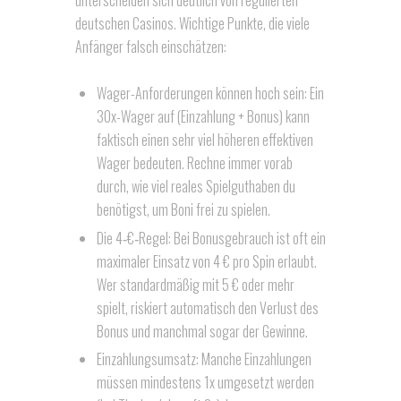
unterscheiden sich deutlich von regulierten
deutschen Casinos. Wichtige Punkte, die viele
Anfänger falsch einschätzen:
Wager-Anforderungen können hoch sein: Ein
30x-Wager auf (Einzahlung + Bonus) kann
faktisch einen sehr viel höheren effektiven
Wager bedeuten. Rechne immer vorab
durch, wie viel reales Spielguthaben du
benötigst, um Boni frei zu spielen.
Die 4‑€‑Regel: Bei Bonusgebrauch ist oft ein
maximaler Einsatz von 4 € pro Spin erlaubt.
Wer standardmäßig mit 5 € oder mehr
spielt, riskiert automatisch den Verlust des
Bonus und manchmal sogar der Gewinne.
Einzahlungsumsatz: Manche Einzahlungen
müssen mindestens 1x umgesetzt werden