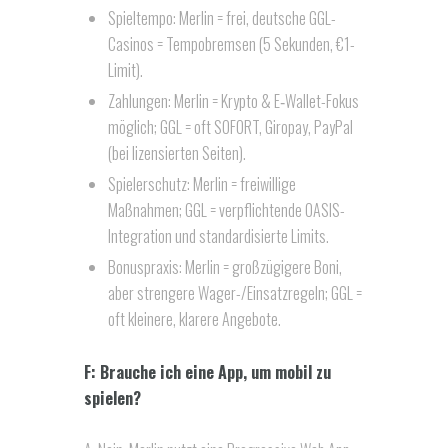
Spieltempo: Merlin = frei, deutsche GGL-
Casinos = Tempobremsen (5 Sekunden, €1-
Limit).
Zahlungen: Merlin = Krypto & E‑Wallet-Fokus
möglich; GGL = oft SOFORT, Giropay, PayPal
(bei lizensierten Seiten).
Spielerschutz: Merlin = freiwillige
Maßnahmen; GGL = verpflichtende OASIS-
Integration und standardisierte Limits.
Bonuspraxis: Merlin = großzügigere Boni,
aber strengere Wager-/Einsatzregeln; GGL =
oft kleinere, klarere Angebote.
F: Brauche ich eine App, um mobil zu
spielen?