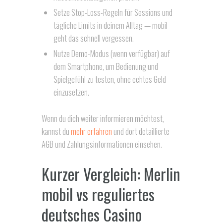
Setze Stop-Loss-Regeln für Sessions und
tägliche Limits in deinem Alltag — mobil
geht das schnell vergessen.
Nutze Demo-Modus (wenn verfügbar) auf
dem Smartphone, um Bedienung und
Spielgefühl zu testen, ohne echtes Geld
einzusetzen.
Wenn du dich weiter informieren möchtest,
kannst du
mehr erfahren
und dort detaillierte
AGB und Zahlungsinformationen einsehen.
Kurzer Vergleich: Merlin
mobil vs reguliertes
deutsches Casino