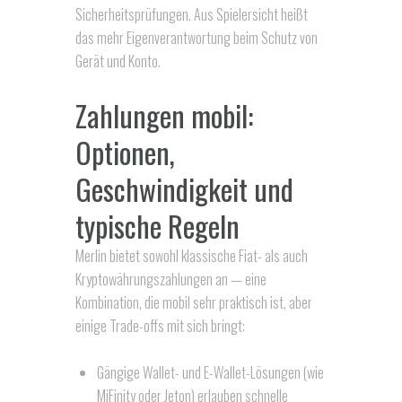
Sicherheitsprüfungen. Aus Spielersicht heißt
das mehr Eigenverantwortung beim Schutz von
Gerät und Konto.
Zahlungen mobil:
Optionen,
Geschwindigkeit und
typische Regeln
Merlin bietet sowohl klassische Fiat- als auch
Kryptowährungszahlungen an — eine
Kombination, die mobil sehr praktisch ist, aber
einige Trade-offs mit sich bringt:
Gängige Wallet- und E-Wallet-Lösungen (wie
MiFinity oder Jeton) erlauben schnelle