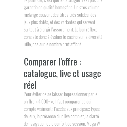
Le point clé, c’est que le catalogue n’est pas une
garantie de qualité homogène. Un gros volume
mélange souvent des titres très solides, des
jeux plus datés, et des variantes qui servent
surtout à élargir l’assortiment. Le bon réflexe
consiste donc à évaluer le casino sur la diversité
utile, pas sur le nombre brut affiché.
Comparer l’offre :
catalogue, live et usage
réel
Pour éviter de se laisser impressionner par le
chiffre « 4 000+ », il faut comparer ce qui
compte vraiment : l’accès aux principaux types
de jeux, la présence d’un live complet, la clarté
de navigation et le confort de session. Mega Win