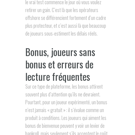
le vrai test commence le jour où vous voulez
retirer un gain. C’est là que les opérateurs
offshore se différencient fortement d’un cadre
plus protecteur, et c’est aussi là que beaucoup
de joueurs sous-estiment les délais réels.
Bonus, joueurs sans
bonus et erreurs de
lecture fréquentes
Sur ce type de plateforme, les bonus attirent
souvent plus d’attention qu’ils ne devraient.
Pourtant, pour un joueur expérimenté, un bonus
n’est jamais « gratuit » : il s’évalue comme un
produit à conditions. Les joueurs qui aiment les
bonus de bienvenue peuvent y voir un levier de
bankroll, mais seulement s’ils acceptent le coût