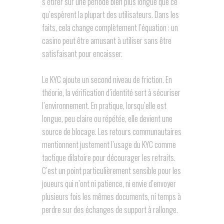
s’étirer sur une période bien plus longue que ce
qu’espèrent la plupart des utilisateurs. Dans les
faits, cela change complètement l’équation : un
casino peut être amusant à utiliser sans être
satisfaisant pour encaisser.
Le KYC ajoute un second niveau de friction. En
théorie, la vérification d’identité sert à sécuriser
l’environnement. En pratique, lorsqu’elle est
longue, peu claire ou répétée, elle devient une
source de blocage. Les retours communautaires
mentionnent justement l’usage du KYC comme
tactique dilatoire pour décourager les retraits.
C’est un point particulièrement sensible pour les
joueurs qui n’ont ni patience, ni envie d’envoyer
plusieurs fois les mêmes documents, ni temps à
perdre sur des échanges de support à rallonge.