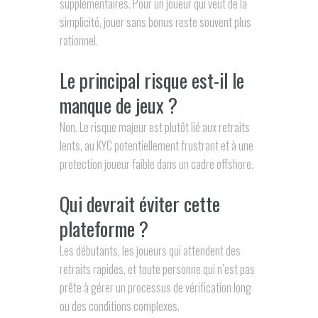
supplémentaires. Pour un joueur qui veut de la
simplicité, jouer sans bonus reste souvent plus
rationnel.
Le principal risque est-il le
manque de jeux ?
Non. Le risque majeur est plutôt lié aux retraits
lents, au KYC potentiellement frustrant et à une
protection joueur faible dans un cadre offshore.
Qui devrait éviter cette
plateforme ?
Les débutants, les joueurs qui attendent des
retraits rapides, et toute personne qui n’est pas
prête à gérer un processus de vérification long
ou des conditions complexes.