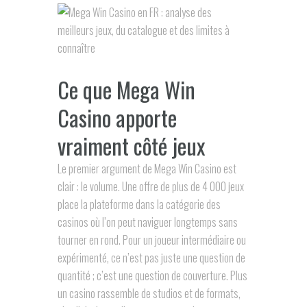
Ce que Mega Win
Casino apporte
vraiment côté jeux
Le premier argument de Mega Win Casino est
clair : le volume. Une offre de plus de 4 000 jeux
place la plateforme dans la catégorie des
casinos où l’on peut naviguer longtemps sans
tourner en rond. Pour un joueur intermédiaire ou
expérimenté, ce n’est pas juste une question de
quantité ; c’est une question de couverture. Plus
un casino rassemble de studios et de formats,