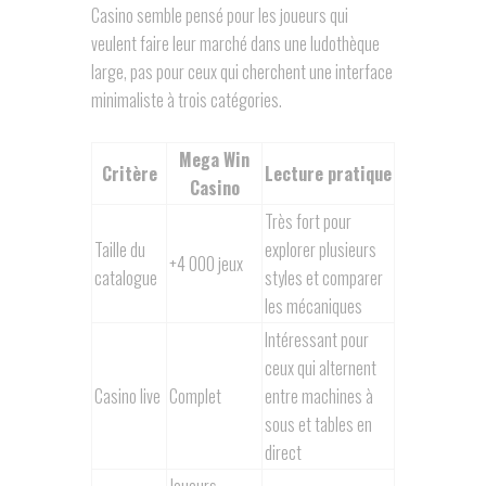
Casino semble pensé pour les joueurs qui
veulent faire leur marché dans une ludothèque
large, pas pour ceux qui cherchent une interface
minimaliste à trois catégories.
Mega Win
Critère
Lecture pratique
Casino
Très fort pour
Taille du
explorer plusieurs
+4 000 jeux
catalogue
styles et comparer
les mécaniques
Intéressant pour
ceux qui alternent
Casino live
Complet
entre machines à
sous et tables en
direct