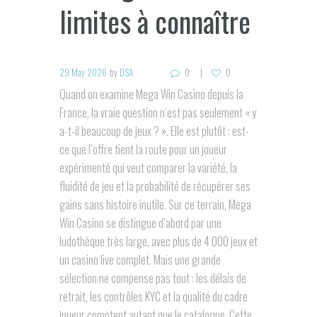
limites à connaître
29 May 2026
by
DSA
0
0
Quand on examine Mega Win Casino depuis la
France, la vraie question n’est pas seulement « y
a-t-il beaucoup de jeux ? ». Elle est plutôt : est-
ce que l’offre tient la route pour un joueur
expérimenté qui veut comparer la variété, la
fluidité de jeu et la probabilité de récupérer ses
gains sans histoire inutile. Sur ce terrain, Mega
Win Casino se distingue d’abord par une
ludothèque très large, avec plus de 4 000 jeux et
un casino live complet. Mais une grande
sélection ne compense pas tout : les délais de
retrait, les contrôles KYC et la qualité du cadre
joueur comptent autant que le catalogue. Cette