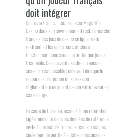
doit intégrer
Depuis la France, il faut replacer Mega Win
Casino dans son environnement réel. Le marché
français des jeux de casino en ligne reste
restreint, et les opérateurs offshore
fonctionnent donc avec une protection joueur
très faible. Cela ne veut pas dire qu’aucune
session n’est possible ; cela veut dire que le
recours, la protection et la pression
réglementaire ne jouent pas en votre faveur en
cas de litige.
Le cadre de Curaçao, associé à une réputation
jugée médiocre dans les données de référence,
invite à une lecture froide : le risque n’est pas
seulement de perdre à la table, mais aussi de