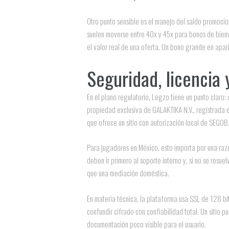
Otro punto sensible es el manejo del saldo promocio
suelen moverse entre 40x y 45x para bonos de bienv
el valor real de una oferta. Un bono grande en apari
Seguridad, licencia 
En el plano regulatorio, Legzo tiene un punto clar
propiedad exclusiva de GALAKTIKA N.V., registrada e
que ofrece un sitio con autorización local de SEGOB
Para jugadores en México, esto importa por una razó
deben ir primero al soporte interno y, si no se resu
que una mediación doméstica.
En materia técnica, la plataforma usa SSL de 128 bi
confundir cifrado con confiabilidad total. Un sitio 
documentación poco visible para el usuario.