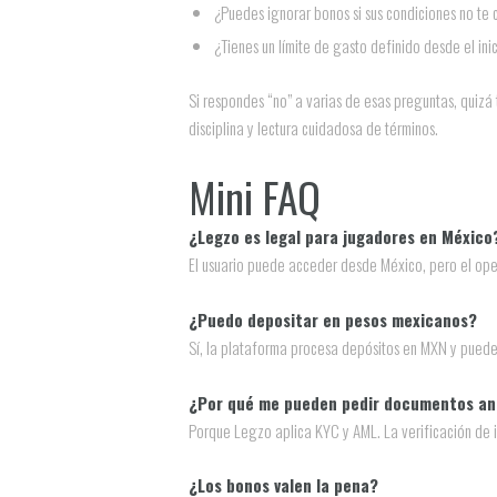
¿Puedes ignorar bonos si sus condiciones no te
¿Tienes un límite de gasto definido desde el ini
Si respondes “no” a varias de esas preguntas, quizá
disciplina y lectura cuidadosa de términos.
Mini FAQ
¿Legzo es legal para jugadores en México
El usuario puede acceder desde México, pero el ope
¿Puedo depositar en pesos mexicanos?
Sí, la plataforma procesa depósitos en MXN y puede 
¿Por qué me pueden pedir documentos ant
Porque Legzo aplica KYC y AML. La verificación de id
¿Los bonos valen la pena?