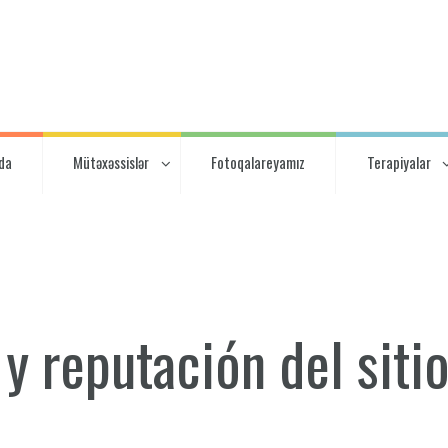
da
Mütəxəssislər
Fotoqalareyamız
Terapiyalar
y reputación del siti