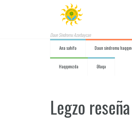
Daun Sindromu Azərbaycan
Ana səhifə
Daun sindromu haqqın
Haqqımızda
Əlaqə
Legzo reseña 