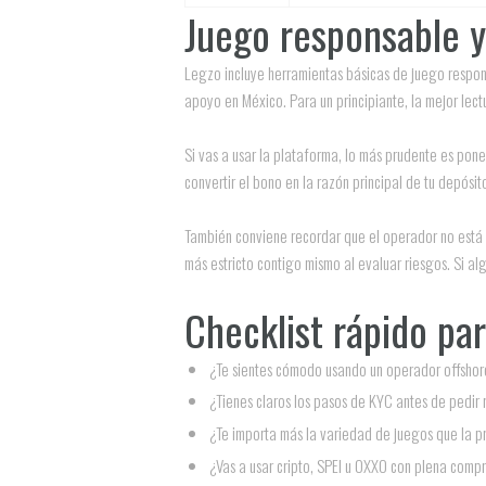
Juego responsable y
Legzo incluye herramientas básicas de juego responsa
apoyo en México. Para un principiante, la mejor lect
Si vas a usar la plataforma, lo más prudente es pon
convertir el bono en la razón principal de tu depósi
También conviene recordar que el operador no está s
más estricto contigo mismo al evaluar riesgos. Si a
Checklist rápido par
¿Te sientes cómodo usando un operador offshor
¿Tienes claros los pasos de KYC antes de pedir 
¿Te importa más la variedad de juegos que la pr
¿Vas a usar cripto, SPEI u OXXO con plena compr