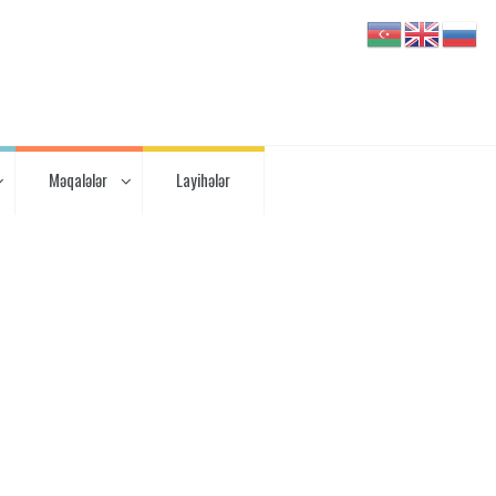
Məqalələr
Layihələr
o