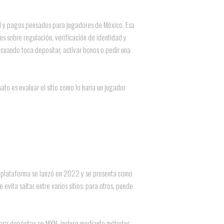
vil y pagos pensados para jugadores de México. Esa
s sobre regulación, verificación de identidad y
or cuando toca depositar, activar bonos o pedir una
nsato es evaluar el sitio como lo haría un jugador
a plataforma se lanzó en 2022 y se presenta como
evita saltar entre varios sitios; para otros, puede
cesa depósitos en MXN, incluso mediante métodos