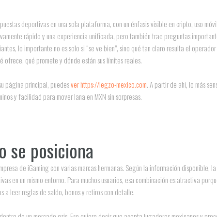
uestas deportivas en una sola plataforma, con un énfasis visible en cripto, uso mó
ivamente rápido y una experiencia unificada, pero también trae preguntas importante
piantes, lo importante no es solo si “se ve bien”, sino qué tan claro resulta el operad
é ofrece, qué promete y dónde están sus límites reales.
 su página principal, puedes
ver https://legzo-mexico.com
. A partir de ahí, lo más se
minos y facilidad para mover lana en MXN sin sorpresas.
o se posiciona
mpresa de iGaming con varias marcas hermanas. Según la información disponible, l
ivas en un mismo entorno. Para muchos usuarios, esa combinación es atractiva porque 
 a leer reglas de saldo, bonos y retiros con detalle.
dentro de un mercado gris. Eso quiere decir que acepta jugadores mexicanos y pro