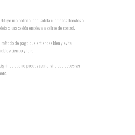
ituye una política local sólida ni enlaces directos a
eta si una sesión empieza a salirse de control.
 un método de pago que entiendas bien y evita
iables: tiempo y lana.
significa que no puedas usarlo, sino que debes ser
nero.