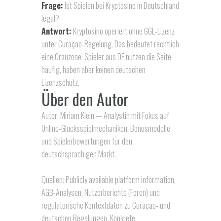
Frage:
Ist Spielen bei Kryptosino in Deutschland
legal?
Antwort:
Kryptosino operiert ohne GGL-Lizenz
unter Curaçao-Regelung. Das bedeutet rechtlich
eine Grauzone: Spieler aus DE nutzen die Seite
häufig, haben aber keinen deutschen
Lizenzschutz.
Über den Autor
Autor: Miriam Klein — Analystin mit Fokus auf
Online-Glücksspielmechaniken, Bonusmodelle
und Spielerbewertungen für den
deutschsprachigen Markt.
Quellen: Publicly available platform information,
AGB-Analysen, Nutzerberichte (Foren) und
regulatorische Kontextdaten zu Curaçao- und
deutschen Regelungen. Konkrete