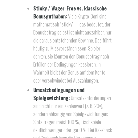
Sticky / Wager-Free vs. klassische
Bonusguthaben:
Viele Krypto-Boni sind
mathematisch “sticky” — das bedeutet, der
Bonusbetrag selbst ist nicht auszahlbar, nur
die daraus entstehenden Gewinne. Das führt
häufig zu Missverständnissen: Spieler
denken, sie könnten den Bonusbetrag nach
Erfüllen der Bedingungen kassieren. In
Wahrheit bleibt der Bonus auf dem Konto
oder verschwindet bei Auszahlungen.
Umsatzbedingungen und
Spielgewichtung:
Umsatzanforderungen
sind nicht nur ein Zahlenwert (z. B. 20×),
sondern abhängig von Spielgewichtungen:
Slots tragen meist 100 %, Tischspiele
deutlich weniger oder gar 0 %. Bei Rakeback
und Cashback kann die Berechnung