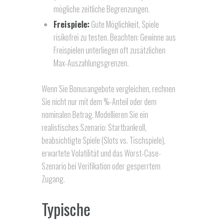
mögliche zeitliche Begrenzungen.
Freispiele:
Gute Möglichkeit, Spiele
risikofrei zu testen. Beachten: Gewinne aus
Freispielen unterliegen oft zusätzlichen
Max-Auszahlungsgrenzen.
Wenn Sie Bonusangebote vergleichen, rechnen
Sie nicht nur mit dem %-Anteil oder dem
nominalen Betrag. Modellieren Sie ein
realistisches Szenario: Startbankroll,
beabsichtigte Spiele (Slots vs. Tischspiele),
erwartete Volatilität und das Worst-Case-
Szenario bei Verifikation oder gesperrtem
Zugang.
Typische