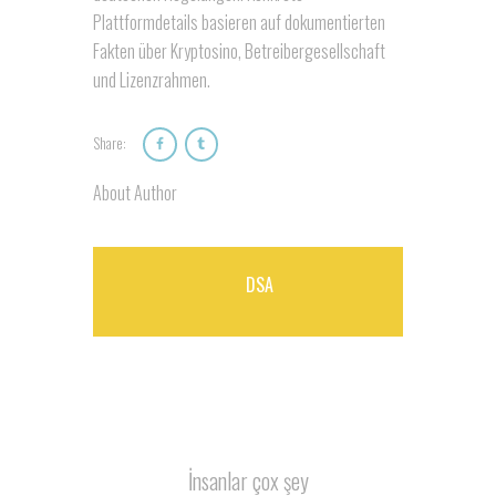
Plattformdetails basieren auf dokumentierten
Fakten über Kryptosino, Betreibergesellschaft
und Lizenzrahmen.
Share:
About Author
DSA
İnsanlar çox şey