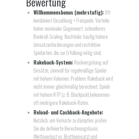
Bewertung
Willkommensbonus (mehrstufig):
Oft
kombiniert Einzahlung + Freispiele. Vorteile:
hoher nominaler Gegenwert, schnelleres
Bankroll-Scaling. Nachteile: häufig höhere
Umsatzanforderungen und restriktive
Spielarten, die zur Erfüllung nötig sind.
Rakeback-System:
Rückvergütung auf
Einsätze, sinnvoll für regelmäßige Spieler
mit hohem Volumen. Problem: Rakeback wird
nicht immer gleichmäßig berechnet; Spiele
mit hohem RTP (z. B. Blackjack) bekommen
oft niedrigere Rakeback-Raten.
Reload- und Cashback-Angebote:
Nützlich, um Verluste zu dämpfen; prüfen
Sie die definierte Berechnungsbasis
(Nettoverlust vs. Bruttoeinsatz) und