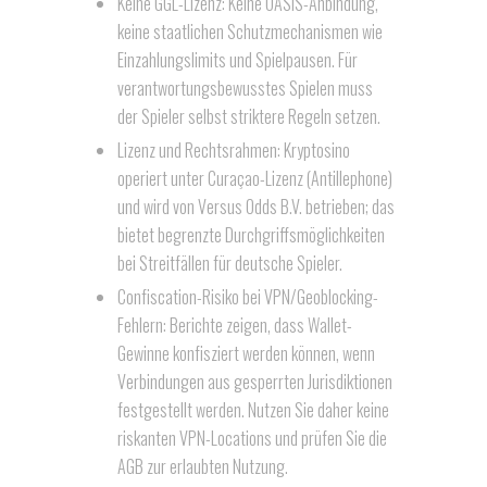
Keine GGL-Lizenz: Keine OASIS-Anbindung,
keine staatlichen Schutzmechanismen wie
Einzahlungslimits und Spielpausen. Für
verantwortungsbewusstes Spielen muss
der Spieler selbst striktere Regeln setzen.
Lizenz und Rechtsrahmen: Kryptosino
operiert unter Curaçao-Lizenz (Antillephone)
und wird von Versus Odds B.V. betrieben; das
bietet begrenzte Durchgriffsmöglichkeiten
bei Streitfällen für deutsche Spieler.
Confiscation-Risiko bei VPN/Geoblocking-
Fehlern: Berichte zeigen, dass Wallet-
Gewinne konfisziert werden können, wenn
Verbindungen aus gesperrten Jurisdiktionen
festgestellt werden. Nutzen Sie daher keine
riskanten VPN-Locations und prüfen Sie die
AGB zur erlaubten Nutzung.