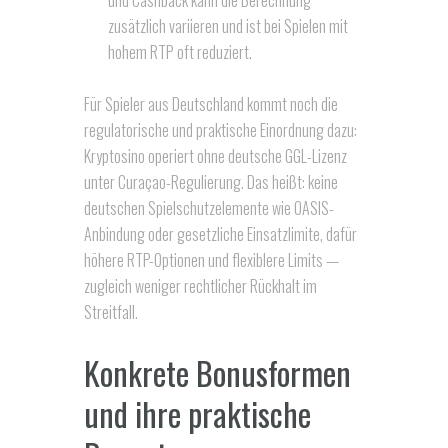
zusätzlich variieren und ist bei Spielen mit
hohem RTP oft reduziert.
Für Spieler aus Deutschland kommt noch die
regulatorische und praktische Einordnung dazu:
Kryptosino operiert ohne deutsche GGL-Lizenz
unter Curaçao-Regulierung. Das heißt: keine
deutschen Spielschutzelemente wie OASIS-
Anbindung oder gesetzliche Einsatzlimite, dafür
höhere RTP-Optionen und flexiblere Limits —
zugleich weniger rechtlicher Rückhalt im
Streitfall.
Konkrete Bonusformen
und ihre praktische