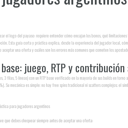
car el logo del payaso: requiere entender cómo encajan los bonos, qué limitaciones 
oción. Esta guía corta y práctica explica, desde la experiencia del jugador local, c
 de aceptar una oferta y cuáles son los errores más comunes que cometen los apostado
base: juego, RTP y contribución a
os, 3 filas, 5 líneas) con un RTP base verificado en la mayoría de sus builds en tor
 Su mecánica es simple: no hay free spins tradicional ni scatters complejos; el sím
lave que debes chequear siempre antes de aceptar una oferta: