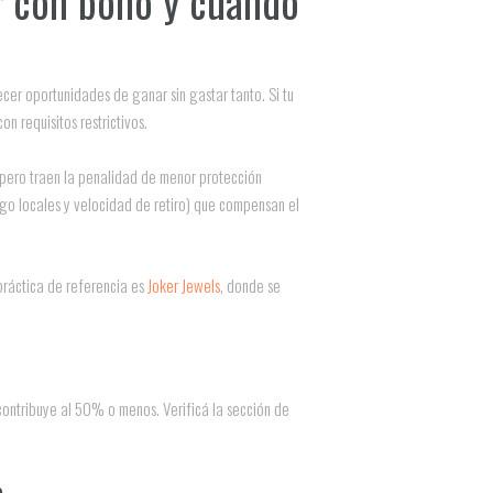
r con bono y cuándo
cer oportunidades de ganar sin gastar tanto. Si tu
n requisitos restrictivos.
, pero traen la penalidad de menor protección
ago locales y velocidad de retiro) que compensan el
práctica de referencia es
Joker Jewels
, donde se
ontribuye al 50% o menos. Verificá la sección de