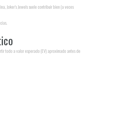
a, Joker’s Jewels suele contribuir bien (a veces
cias.
tico
ertir todo a valor esperado (EV) aproximado antes de