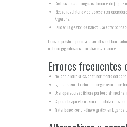
Restricciones de juego: exclusiones de juegos 
Riesgo regulatorio y de acceso: usar operador
Argentina.
Fallo en la gestión de bankroll: aceptar bonos 
Consejo práctico: priorizá la sencillez del bono s
un bono gigantesco con muchas restricciones.
Errores frecuentes 
No leer la letra chica: confundir monto del bono
Ignorar la contribución por juego: asumir que to
Usar operadores offshore por bono sin medir e
Superar la apuesta máxima permitida con saldo 
Tratar bonos como «dinero gratis» en lugar de 