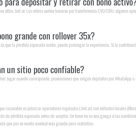
para depositar y retirar con bono activo
 sitios .bet.ar. Los retiros suelen hacerse por transferencia CVU/CBU; algunos oper
.
bono grande con rollover 35x?
s que la pérdida esperada existe, puede prolongar la experiencia. Si la contribución
n un sitio poco confiable?
 Saber Jugar cuando corresponde, promociones que exigen depósitos por WhatsApp o 
ue razonable es priorizar operadores regulados (.bet.ar) con métodos locales (Merca
ápido de pérdida esperada antes de aceptar. Un bono no es una ganga si las condicio
ada que por un monto nominal más grande pero restrictivo.