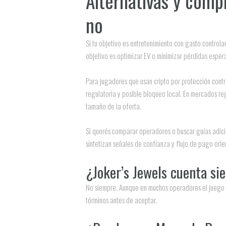
Alternativas y com
no
Si tu objetivo es entretenimiento con gasto control
objetivo es optimizar EV o minimizar pérdidas espera
Para jugadores que usan cripto por protección contra
regulatoria y posible bloqueo local. En mercados re
tamaño de la oferta.
Si querés comparar operadores o buscar guías adici
sintetizan señales de confianza y flujo de pago ori
¿Joker’s Jewels cuenta s
No siempre. Aunque en muchos operadores el juego 
términos antes de aceptar.