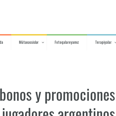
da
Mütəxəssislər
Fotoqalareyamız
Terapiyalar
 bonos y promociones
 jugadores argentinos