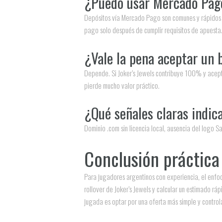
¿Puedo usar Mercado Pago 
Depósitos vía Mercado Pago son comunes y rápidos en
pago solo después de cumplir requisitos de apuesta
¿Vale la pena aceptar un 
Depende. Si Joker’s Jewels contribuye 100% y aceptá
pierde mucho valor práctico.
¿Qué señales claras indica
Dominio .com sin licencia local, ausencia del logo
Conclusión práctica
Para jugadores argentinos con experiencia, el enfoq
rollover de Joker’s Jewels y calcular un estimado r
jugada es optar por una oferta más simple y control