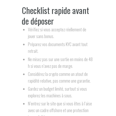
Checklist rapide avant
de déposer
Vérifiez si vous acceptez réellement de
jouer sans bonus.
Préparez vos documents KYC avant tout
retrait.
Ne misez pas sur une sortie en moins de 48
h si vous n’avez pas de marge.
Considérez la crypto comme un atout de
rapidité relative, pas comme une garantie.
Gardez un budget limité, surtout si vous
explorez les machines à sous.
N’entrez sur le site que si vous êtes à l’aise
avec un cadre offshore et une protection