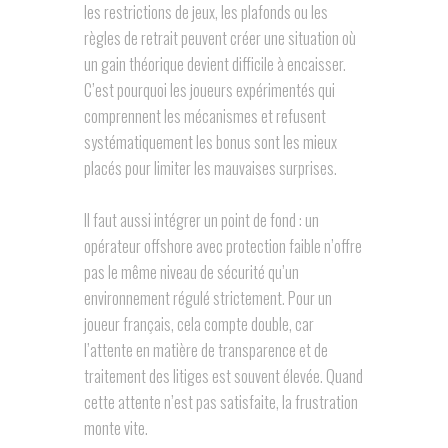
les restrictions de jeux, les plafonds ou les
règles de retrait peuvent créer une situation où
un gain théorique devient difficile à encaisser.
C’est pourquoi les joueurs expérimentés qui
comprennent les mécanismes et refusent
systématiquement les bonus sont les mieux
placés pour limiter les mauvaises surprises.
Il faut aussi intégrer un point de fond : un
opérateur offshore avec protection faible n’offre
pas le même niveau de sécurité qu’un
environnement régulé strictement. Pour un
joueur français, cela compte double, car
l’attente en matière de transparence et de
traitement des litiges est souvent élevée. Quand
cette attente n’est pas satisfaite, la frustration
monte vite.