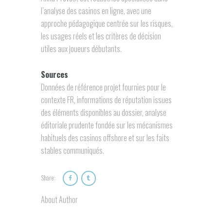
l’analyse des casinos en ligne, avec une
approche pédagogique centrée sur les risques,
les usages réels et les critères de décision
utiles aux joueurs débutants.
Sources
Données de référence projet fournies pour le
contexte FR, informations de réputation issues
des éléments disponibles au dossier, analyse
éditoriale prudente fondée sur les mécanismes
habituels des casinos offshore et sur les faits
stables communiqués.
Share:
About Author