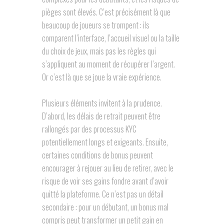
pièges sont élevés. C’est précisément là que
beaucoup de joueurs se trompent : ils
comparent l’interface, l’accueil visuel ou la taille
du choix de jeux, mais pas les règles qui
s’appliquent au moment de récupérer l’argent.
Or c’est là que se joue la vraie expérience.
Plusieurs éléments invitent à la prudence.
D’abord, les délais de retrait peuvent être
rallongés par des processus KYC
potentiellement longs et exigeants. Ensuite,
certaines conditions de bonus peuvent
encourager à rejouer au lieu de retirer, avec le
risque de voir ses gains fondre avant d’avoir
quitté la plateforme. Ce n’est pas un détail
secondaire : pour un débutant, un bonus mal
compris peut transformer un petit gain en