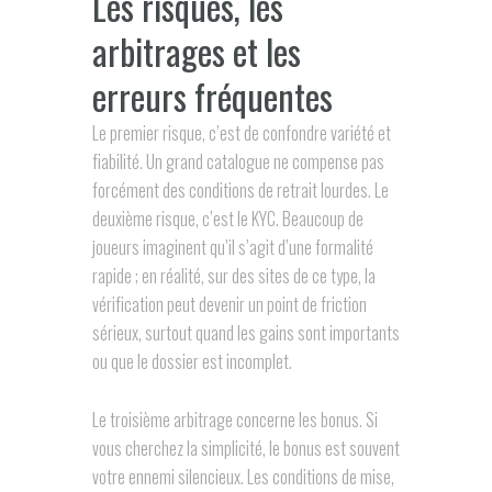
Les risques, les
arbitrages et les
erreurs fréquentes
Le premier risque, c’est de confondre variété et
fiabilité. Un grand catalogue ne compense pas
forcément des conditions de retrait lourdes. Le
deuxième risque, c’est le KYC. Beaucoup de
joueurs imaginent qu’il s’agit d’une formalité
rapide ; en réalité, sur des sites de ce type, la
vérification peut devenir un point de friction
sérieux, surtout quand les gains sont importants
ou que le dossier est incomplet.
Le troisième arbitrage concerne les bonus. Si
vous cherchez la simplicité, le bonus est souvent
votre ennemi silencieux. Les conditions de mise,