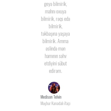
geyə bilmirik,
”
mahnı oxuya
bilmirik, rəqs edə
bilmirik,
təkbaşına yaşaya
bilmirik.
Amma
əslində mən
hamının səhv
etdiyini sübut
edirəm.
Medison Telvin
Məşhur Kanadalı ifaçı