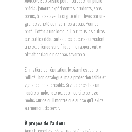
Jackpots Bob Casino peut intéresser un public
précis : joueurs expérimentés, prudents, sans
bonus, à l’aise avec la crypto et motivés par une
grande variété de machines à sous. Pour ce
profil, l’offre a une logique. Pour tous les autres,
surtout les débutants et les joueurs qui veulent
une expérience sans friction, le rapport entre
attrait et risque n’est pas favorable.
En matière de réputation, le signal est donc
mitigé : bon catalogue, mais protection faible et
vigilance indispensable. Si vous cherchez un
repère simple, retenez ceci : ce site se juge
moins sur ce qu’il montre que sur ce qu’il exige
au moment de payer.
À propos de l’auteur
Anna Prevost est rédactrice spécialisée dans