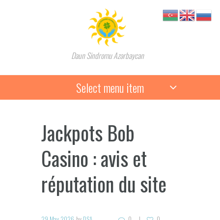
Daun Sindromu Azərbaycan
Select menu item
Jackpots Bob
Casino : avis et
réputation du site
29 May 2026
by
DSA
0
0