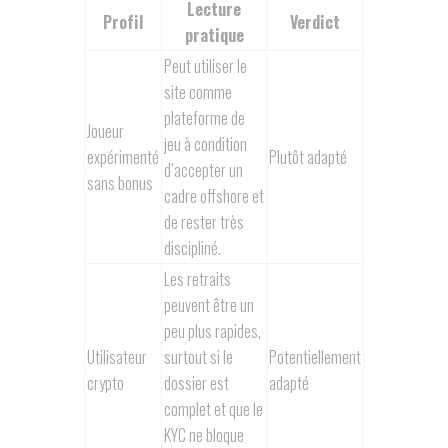
Lecture
Profil
Verdict
pratique
Peut utiliser le
site comme
plateforme de
Joueur
jeu à condition
expérimenté
Plutôt adapté
d’accepter un
sans bonus
cadre offshore et
de rester très
discipliné.
Les retraits
peuvent être un
peu plus rapides,
Utilisateur
surtout si le
Potentiellement
crypto
dossier est
adapté
complet et que le
KYC ne bloque