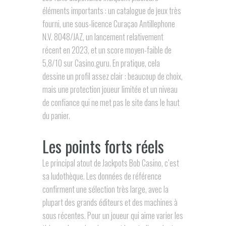
éléments importants : un catalogue de jeux très
fourni, une sous-licence Curaçao Antillephone
N.V. 8048/JAZ, un lancement relativement
récent en 2023, et un score moyen-faible de
5,8/10 sur Casino.guru. En pratique, cela
dessine un profil assez clair : beaucoup de choix,
mais une protection joueur limitée et un niveau
de confiance qui ne met pas le site dans le haut
du panier.
Les points forts réels
Le principal atout de Jackpots Bob Casino, c’est
sa ludothèque. Les données de référence
confirment une sélection très large, avec la
plupart des grands éditeurs et des machines à
sous récentes. Pour un joueur qui aime varier les