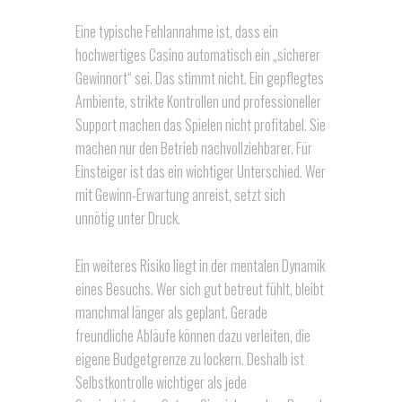
Eine typische Fehlannahme ist, dass ein
hochwertiges Casino automatisch ein „sicherer
Gewinnort“ sei. Das stimmt nicht. Ein gepflegtes
Ambiente, strikte Kontrollen und professioneller
Support machen das Spielen nicht profitabel. Sie
machen nur den Betrieb nachvollziehbarer. Für
Einsteiger ist das ein wichtiger Unterschied. Wer
mit Gewinn-Erwartung anreist, setzt sich
unnötig unter Druck.
Ein weiteres Risiko liegt in der mentalen Dynamik
eines Besuchs. Wer sich gut betreut fühlt, bleibt
manchmal länger als geplant. Gerade
freundliche Abläufe können dazu verleiten, die
eigene Budgetgrenze zu lockern. Deshalb ist
Selbstkontrolle wichtiger als jede