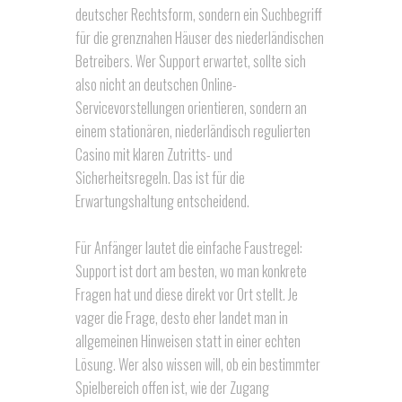
deutscher Rechtsform, sondern ein Suchbegriff
für die grenznahen Häuser des niederländischen
Betreibers. Wer Support erwartet, sollte sich
also nicht an deutschen Online-
Servicevorstellungen orientieren, sondern an
einem stationären, niederländisch regulierten
Casino mit klaren Zutritts- und
Sicherheitsregeln. Das ist für die
Erwartungshaltung entscheidend.
Für Anfänger lautet die einfache Faustregel:
Support ist dort am besten, wo man konkrete
Fragen hat und diese direkt vor Ort stellt. Je
vager die Frage, desto eher landet man in
allgemeinen Hinweisen statt in einer echten
Lösung. Wer also wissen will, ob ein bestimmter
Spielbereich offen ist, wie der Zugang