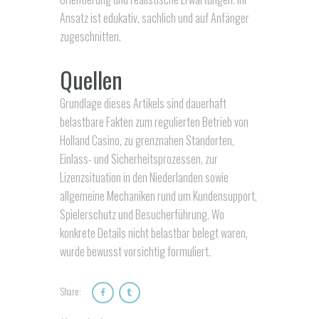
Ansatz ist edukativ, sachlich und auf Anfänger
zugeschnitten.
Quellen
Grundlage dieses Artikels sind dauerhaft
belastbare Fakten zum regulierten Betrieb von
Holland Casino, zu grenznahen Standorten,
Einlass- und Sicherheitsprozessen, zur
Lizenzsituation in den Niederlanden sowie
allgemeine Mechaniken rund um Kundensupport,
Spielerschutz und Besucherführung. Wo
konkrete Details nicht belastbar belegt waren,
wurde bewusst vorsichtig formuliert.
Share: