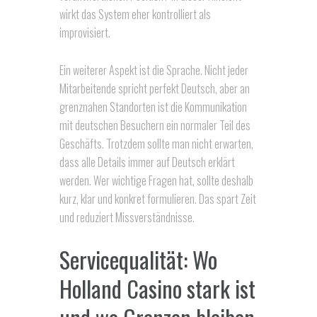
wirkt das System eher kontrolliert als
improvisiert.
Ein weiterer Aspekt ist die Sprache. Nicht jeder
Mitarbeitende spricht perfekt Deutsch, aber an
grenznahen Standorten ist die Kommunikation
mit deutschen Besuchern ein normaler Teil des
Geschäfts. Trotzdem sollte man nicht erwarten,
dass alle Details immer auf Deutsch erklärt
werden. Wer wichtige Fragen hat, sollte deshalb
kurz, klar und konkret formulieren. Das spart Zeit
und reduziert Missverständnisse.
Servicequalität: Wo
Holland Casino stark ist