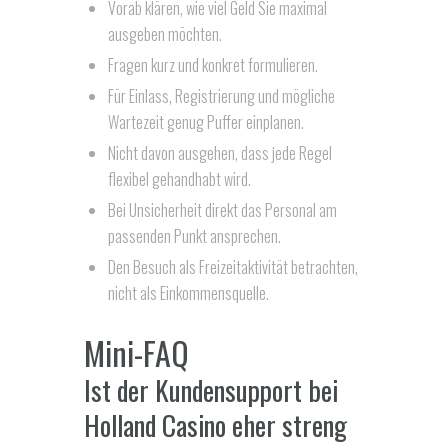
Vorab klären, wie viel Geld Sie maximal
ausgeben möchten.
Fragen kurz und konkret formulieren.
Für Einlass, Registrierung und mögliche
Wartezeit genug Puffer einplanen.
Nicht davon ausgehen, dass jede Regel
flexibel gehandhabt wird.
Bei Unsicherheit direkt das Personal am
passenden Punkt ansprechen.
Den Besuch als Freizeitaktivität betrachten,
nicht als Einkommensquelle.
Mini-FAQ
Ist der Kundensupport bei
Holland Casino eher streng