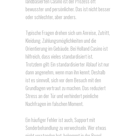
landbasierten Casino ist der Prozess oft
bewusster und persönlicher. Das ist nicht besser
oder schlechter, aber anders.
Typische Fragen drehen sich um Anreise, Zutritt,
Kleidung, Zahlungsmöglichkeiten und die
Orientierung im Gebäude. Bei Holland Casino ist
hilfreich, dass vieles standardisiert ist.
Trotzdem gilt: Ein standardisierter Ablauf ist nur
dann angenehm, wenn man ihn kennt. Deshalb
ist es sinnvoll, sich vor dem Besuch mit den
Grundlagen vertraut zu machen. Das reduziert
Stress an der Tür und verhindert peinliche
Nachfragen im falschen Moment.
Ein häufiger Fehler ist auch, Support mit
Sonderbehandlung zu verwechseln. Wer etwas
nicht verstanden hat, bekommt in der Regel