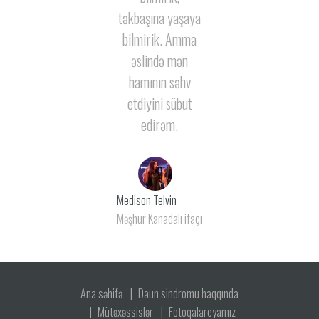
təkbaşına yaşaya
bilmirik.
Amma
əslində mən
hamının səhv
etdiyini sübut
edirəm.
Medison Telvin
Məşhur Kanadalı ifaçı
Ana səhifə
Daun sindromu haqqında
Mütəxəssislər
Fotoqalareyamız