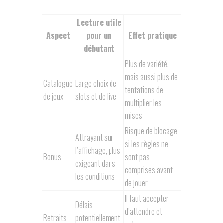
Lecture utile
Aspect
pour un
Effet pratique
débutant
Plus de variété,
mais aussi plus de
Catalogue
Large choix de
tentations de
de jeux
slots et de live
multiplier les
mises
Risque de blocage
Attrayant sur
si les règles ne
l’affichage, plus
Bonus
sont pas
exigeant dans
comprises avant
les conditions
de jouer
Il faut accepter
Délais
d’attendre et
Retraits
potentiellement