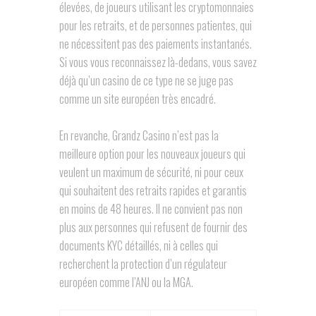
élevées, de joueurs utilisant les cryptomonnaies
pour les retraits, et de personnes patientes, qui
ne nécessitent pas des paiements instantanés.
Si vous vous reconnaissez là-dedans, vous savez
déjà qu’un casino de ce type ne se juge pas
comme un site européen très encadré.
En revanche, Grandz Casino n’est pas la
meilleure option pour les nouveaux joueurs qui
veulent un maximum de sécurité, ni pour ceux
qui souhaitent des retraits rapides et garantis
en moins de 48 heures. Il ne convient pas non
plus aux personnes qui refusent de fournir des
documents KYC détaillés, ni à celles qui
recherchent la protection d’un régulateur
européen comme l’ANJ ou la MGA.