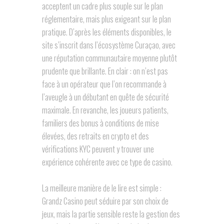
acceptent un cadre plus souple sur le plan
réglementaire, mais plus exigeant sur le plan
pratique. D’après les éléments disponibles, le
site s’inscrit dans l’écosystème Curaçao, avec
une réputation communautaire moyenne plutôt
prudente que brillante. En clair : on n’est pas
face à un opérateur que l’on recommande à
l’aveugle à un débutant en quête de sécurité
maximale. En revanche, les joueurs patients,
familiers des bonus à conditions de mise
élevées, des retraits en crypto et des
vérifications KYC peuvent y trouver une
expérience cohérente avec ce type de casino.
La meilleure manière de le lire est simple :
Grandz Casino peut séduire par son choix de
jeux, mais la partie sensible reste la gestion des