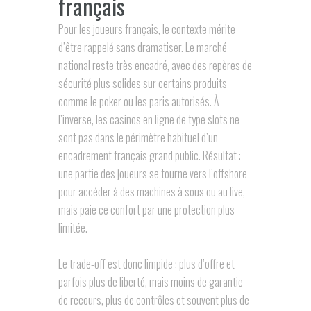
français
Pour les joueurs français, le contexte mérite
d’être rappelé sans dramatiser. Le marché
national reste très encadré, avec des repères de
sécurité plus solides sur certains produits
comme le poker ou les paris autorisés. À
l’inverse, les casinos en ligne de type slots ne
sont pas dans le périmètre habituel d’un
encadrement français grand public. Résultat :
une partie des joueurs se tourne vers l’offshore
pour accéder à des machines à sous ou au live,
mais paie ce confort par une protection plus
limitée.
Le trade-off est donc limpide : plus d’offre et
parfois plus de liberté, mais moins de garantie
de recours, plus de contrôles et souvent plus de