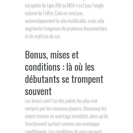
européen de type ANJ ou MGA n’est pas l’angle
naturel de l’offre. Cela ne rend pas
automatiquement le site inutilisable, mais cela
augmente l’exigence de prudence documentaire
et de maîtrise de soi.
Bonus, mises et
conditions : là où les
débutants se trompent
souvent
Les bonus sont l’un des points les plus mal
compris par les nouveaux joueurs. Beaucoup les
voient comme un avantage immédiat, alors qu’ils
fonctionnent surtout comme une enveloppe
conditionnée. Les conditions de mise peuvent