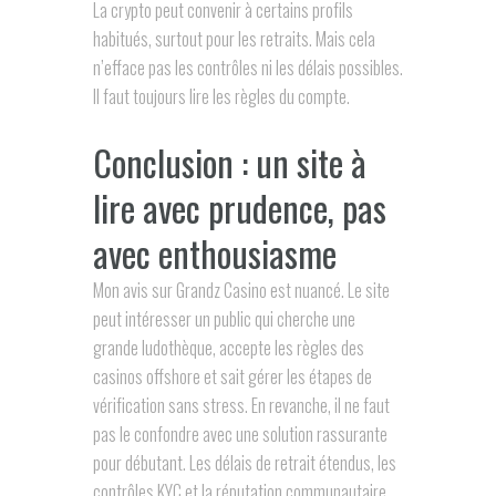
La crypto peut convenir à certains profils
habitués, surtout pour les retraits. Mais cela
n’efface pas les contrôles ni les délais possibles.
Il faut toujours lire les règles du compte.
Conclusion : un site à
lire avec prudence, pas
avec enthousiasme
Mon avis sur Grandz Casino est nuancé. Le site
peut intéresser un public qui cherche une
grande ludothèque, accepte les règles des
casinos offshore et sait gérer les étapes de
vérification sans stress. En revanche, il ne faut
pas le confondre avec une solution rassurante
pour débutant. Les délais de retrait étendus, les
contrôles KYC et la réputation communautaire