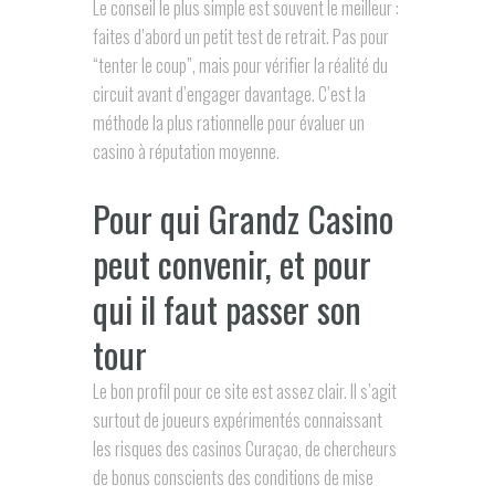
Le conseil le plus simple est souvent le meilleur :
faites d’abord un petit test de retrait. Pas pour
“tenter le coup”, mais pour vérifier la réalité du
circuit avant d’engager davantage. C’est la
méthode la plus rationnelle pour évaluer un
casino à réputation moyenne.
Pour qui Grandz Casino
peut convenir, et pour
qui il faut passer son
tour
Le bon profil pour ce site est assez clair. Il s’agit
surtout de joueurs expérimentés connaissant
les risques des casinos Curaçao, de chercheurs
de bonus conscients des conditions de mise