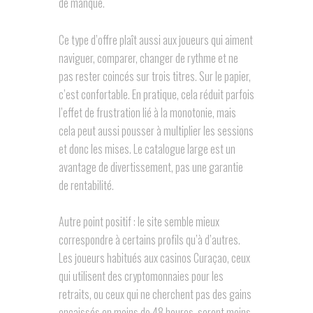
de manque.
Ce type d’offre plaît aussi aux joueurs qui aiment
naviguer, comparer, changer de rythme et ne
pas rester coincés sur trois titres. Sur le papier,
c’est confortable. En pratique, cela réduit parfois
l’effet de frustration lié à la monotonie, mais
cela peut aussi pousser à multiplier les sessions
et donc les mises. Le catalogue large est un
avantage de divertissement, pas une garantie
de rentabilité.
Autre point positif : le site semble mieux
correspondre à certains profils qu’à d’autres.
Les joueurs habitués aux casinos Curaçao, ceux
qui utilisent des cryptomonnaies pour les
retraits, ou ceux qui ne cherchent pas des gains
encaissés en moins de 48 heures, seront moins