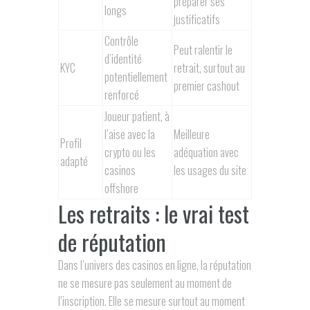
préparer ses
longs
justificatifs
Contrôle
Peut ralentir le
d’identité
KYC
retrait, surtout au
potentiellement
premier cashout
renforcé
Joueur patient, à
l’aise avec la
Meilleure
Profil
crypto ou les
adéquation avec
adapté
casinos
les usages du site
offshore
Les retraits : le vrai test
de réputation
Dans l’univers des casinos en ligne, la réputation
ne se mesure pas seulement au moment de
l’inscription. Elle se mesure surtout au moment