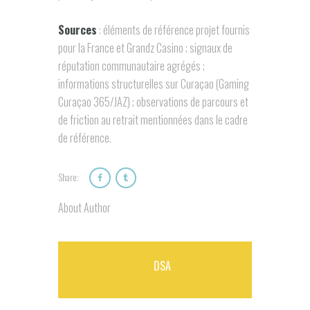
Sources
: éléments de référence projet fournis
pour la France et Grandz Casino ; signaux de
réputation communautaire agrégés ;
informations structurelles sur Curaçao (Gaming
Curaçao 365/JAZ) ; observations de parcours et
de friction au retrait mentionnées dans le cadre
de référence.
Share:
About Author
DSA