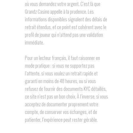
où vous demandez votre argent. C’est là que
Grandz Casino appelle à la prudence. Les
informations disponibles signalent des délais de
retrait étendus, et ce point est cohérent avec le
profil de joueur qui n’attend pas une validation
immédiate.
Pour un lecteur français, il faut raisonner en
mode pratique : si vous ne supportez pas
l’attente, si vous voulez un retrait rapide et
garanti en moins de 48 heures, ou si vous
refusez de fournir des documents KYC détaillés,
ce site n’est pas un bon choix. À l’inverse, si vous
acceptez de documenter proprement votre
compte, de conserver vos échanges, et de
patienter, l’expérience peut rester gérable.