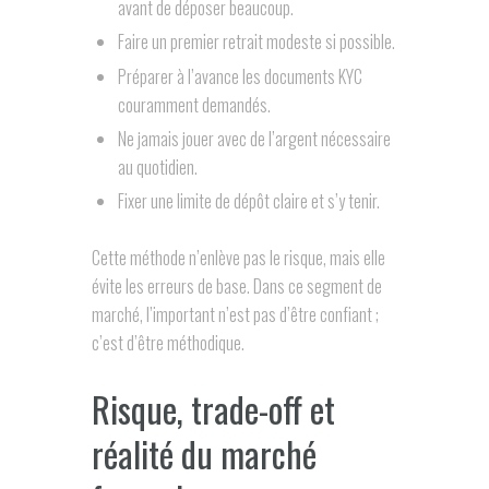
avant de déposer beaucoup.
Faire un premier retrait modeste si possible.
Préparer à l’avance les documents KYC
couramment demandés.
Ne jamais jouer avec de l’argent nécessaire
au quotidien.
Fixer une limite de dépôt claire et s’y tenir.
Cette méthode n’enlève pas le risque, mais elle
évite les erreurs de base. Dans ce segment de
marché, l’important n’est pas d’être confiant ;
c’est d’être méthodique.
Risque, trade-off et
réalité du marché