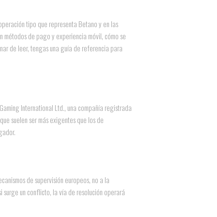
 operación tipo que representa Betano y en las
 en métodos de pago y experiencia móvil, cómo se
inar de leer, tengas una guía de referencia para
Gaming International Ltd., una compañía registrada
 que suelen ser más exigentes que los de
gador.
 mecanismos de supervisión europeos, no a la
i surge un conflicto, la vía de resolución operará