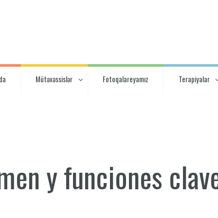
da
Mütəxəssislər
Fotoqalareyamız
Terapiyalar
men y funciones clav