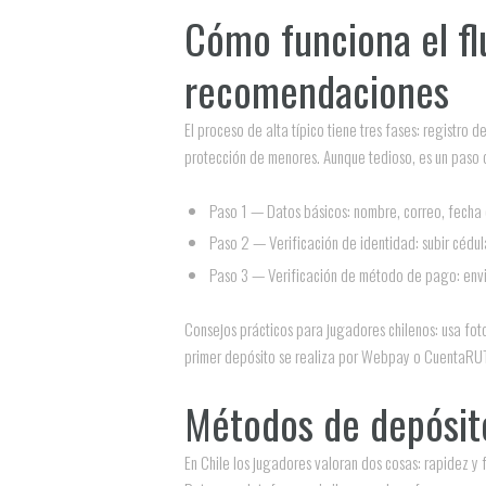
Cómo funciona el fl
recomendaciones
El proceso de alta típico tiene tres fases: registro
protección de menores. Aunque tedioso, es un paso qu
Paso 1 — Datos básicos: nombre, correo, fecha 
Paso 2 — Verificación de identidad: subir cédula
Paso 3 — Verificación de método de pago: envia
Consejos prácticos para jugadores chilenos: usa foto
primer depósito se realiza por Webpay o CuentaRUT, 
Métodos de depósito
En Chile los jugadores valoran dos cosas: rapidez y