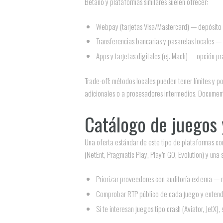
Betano y plataformas similares suelen ofrecer:
Webpay (tarjetas Visa/Mastercard) — depósito i
Transferencias bancarias y pasarelas locales —
Apps y tarjetas digitales (ej. Mach) — opción pr
Trade-off: métodos locales pueden tener límites y p
adicionales o a procesadores intermedios. Document
Catálogo de juegos 
Una oferta estándar de este tipo de plataformas c
(NetEnt, Pragmatic Play, Play’n GO, Evolution) y una
Priorizar proveedores con auditoría externa — 
Comprobar RTP público de cada juego y entender 
Si te interesan juegos tipo crash (Aviator, JetX)