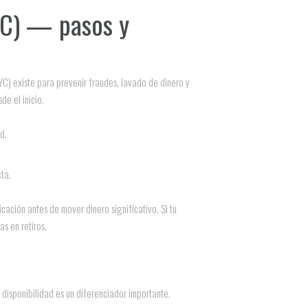
KYC) — pasos y
KYC) existe para prevenir fraudes, lavado de dinero y
e el inicio.
d.
ta.
cación antes de mover dinero significativo. Si tu
s en retiros.
disponibilidad es un diferenciador importante.