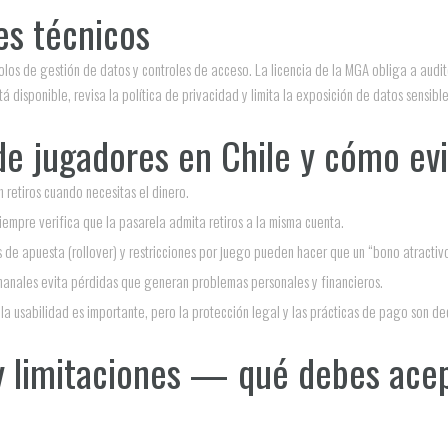
es técnicos
los de gestión de datos y controles de acceso. La licencia de la MGA obliga a audit
á disponible, revisa la política de privacidad y limita la exposición de datos sensible
de jugadores en Chile y cómo evi
 retiros cuando necesitas el dinero.
empre verifica que la pasarela admita retiros a la misma cuenta.
s de apuesta (rollover) y restricciones por juego pueden hacer que un “bono atractivo
semanales evita pérdidas que generan problemas personales y financieros.
 la usabilidad es importante, pero la protección legal y las prácticas de pago son dec
 y limitaciones — qué debes acep