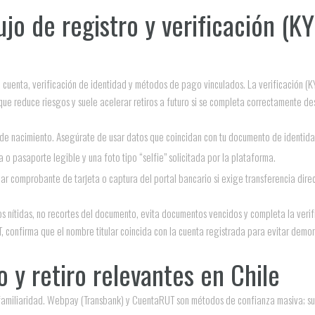
ujo de registro y verificación (
 de cuenta, verificación de identidad y métodos de pago vinculados. La verificación (
e reduce riesgos y suele acelerar retiros a futuro si se completa correctamente desd
de nacimiento. Asegúrate de usar datos que coincidan con tu documento de identida
 o pasaporte legible y una foto tipo “selfie” solicitada por la plataforma.
r comprobante de tarjeta o captura del portal bancario si exige transferencia direc
s nítidas, no recortes del documento, evita documentos vencidos y completa la verifi
confirma que el nombre titular coincida con la cuenta registrada para evitar demora
 y retiro relevantes en Chile
 familiaridad. Webpay (Transbank) y CuentaRUT son métodos de confianza masiva; su 