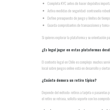
Completa KYC antes de hacer depósitos importa
Activa medidas de seguridad: contraseña robusta
Define presupuesto de juego y límites de tiemp
Guarda comprobantes de transacciones y toma ca
Si quieres explorar la plataforma y su orientación p
¿Es legal jugar en estas plataformas desd
El contexto legal en Chile es complejo: muchos serv
local sobre juegos online está en desarrollo y cier
¿Cuánto demora un retiro típico?
Depende del método: retiros a tarjeta o pasarelas p
el retiro se retrasa, solicita soporte con los compro