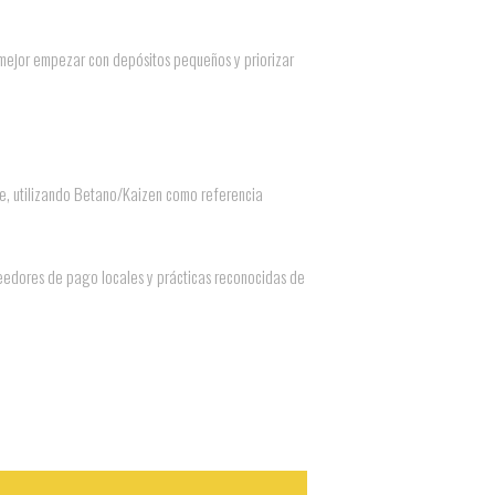
es mejor empezar con depósitos pequeños y priorizar
ile, utilizando Betano/Kaizen como referencia
veedores de pago locales y prácticas reconocidas de