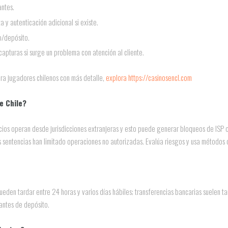
ntes.
 y autenticación adicional si existe.
o/depósito.
pturas si surge un problema con atención al cliente.
ara jugadores chilenos con más detalle,
explora https://casinosencl.com
e Chile?
icios operan desde jurisdicciones extranjeras y esto puede generar bloqueos de ISP o
tas sentencias han limitado operaciones no autorizadas. Evalúa riesgos y usa método
ueden tardar entre 24 horas y varios días hábiles; transferencias bancarias suelen t
bantes de depósito.