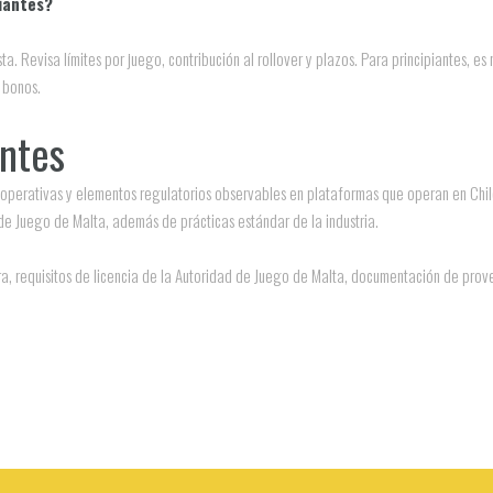
iantes?
sta. Revisa límites por juego, contribución al rollover y plazos. Para principiantes, 
 bonos.
entes
icas operativas y elementos regulatorios observables en plataformas que operan en Ch
de Juego de Malta, además de prácticas estándar de la industria.
ra, requisitos de licencia de la Autoridad de Juego de Malta, documentación de pro