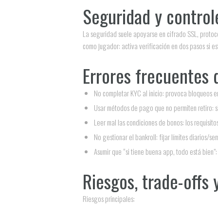
Seguridad y control
La seguridad suele apoyarse en cifrado SSL, protoco
como jugador: activa verificación en dos pasos si est
Errores frecuentes 
No completar KYC al inicio: provoca bloqueos en
Usar métodos de pago que no permiten retiro: si
Leer mal las condiciones de bonos: los requisito
No gestionar el bankroll: fijar límites diarios/
Asumir que “si tiene buena app, todo está bien”:
Riesgos, trade-offs
Riesgos principales: