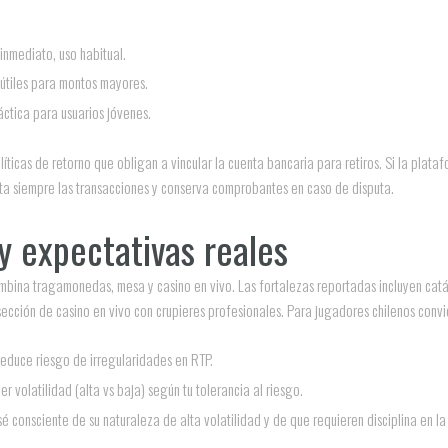
nmediato, uso habitual.
 útiles para montos mayores.
áctica para usuarios jóvenes.
olíticas de retorno que obligan a vincular la cuenta bancaria para retiros. Si la pl
a siempre las transacciones y conserva comprobantes en caso de disputa.
y expectativas reales
ombina tragamonedas, mesa y casino en vivo. Las fortalezas reportadas incluyen ca
 sección de casino en vivo con crupieres profesionales. Para jugadores chilenos convi
reduce riesgo de irregularidades en RTP.
volatilidad (alta vs baja) según tu tolerancia al riesgo.
, sé consciente de su naturaleza de alta volatilidad y de que requieren disciplina en la