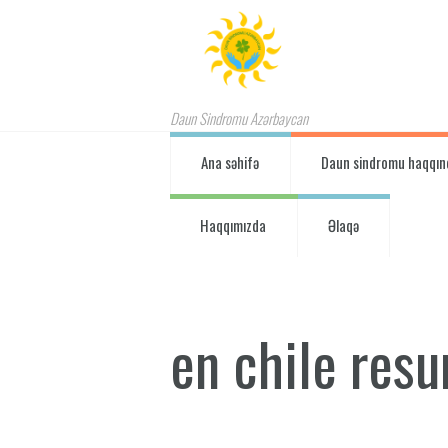
Daun Sindromu Azərbaycan
Ana səhifə
Daun sindromu haqqın
Haqqımızda
Əlaqə
en chile resu