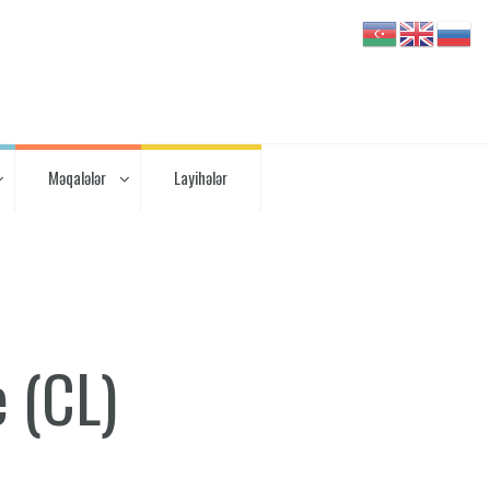
Məqalələr
Layihələr
e (CL)