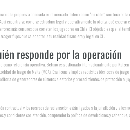
nciona la propuesta conocida en el mercado chileno como “en chile”, con foco en la
 Aquí encontrarás cómo se estructura legal y operativamente la oferta, qué esperar
 errores más comunes que cometen los jugadores en Chile. El objetivo es que, al term
escoger flujos que se adapten a tu realidad financiera y legal en CL.
quién responde por la operación
tano como referencia operativa. Betano es gestionado internacionalmente por Kaizen 
oridad de Juego de Malta (MGA). Esa licencia implica requisitos técnicos y de juego
uditoría de generadores de números aleatorios y procedimientos de protección al ju
ión contractual y los recursos de reclamación están ligados a la jurisdicción y a los
nos y condiciones con atención, comprender la política de devoluciones y saber que, s