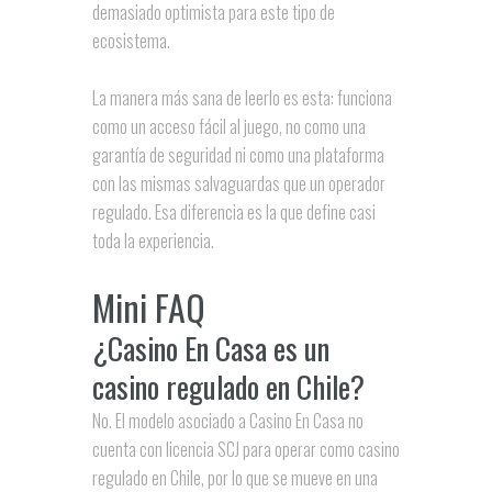
demasiado optimista para este tipo de
ecosistema.
La manera más sana de leerlo es esta: funciona
como un acceso fácil al juego, no como una
garantía de seguridad ni como una plataforma
con las mismas salvaguardas que un operador
regulado. Esa diferencia es la que define casi
toda la experiencia.
Mini FAQ
¿Casino En Casa es un
casino regulado en Chile?
No. El modelo asociado a Casino En Casa no
cuenta con licencia SCJ para operar como casino
regulado en Chile, por lo que se mueve en una