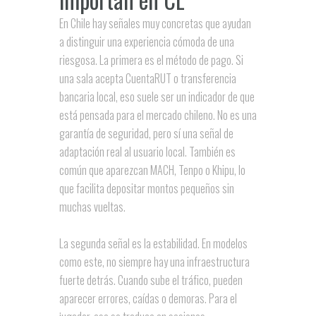
En Chile hay señales muy concretas que ayudan
a distinguir una experiencia cómoda de una
riesgosa. La primera es el método de pago. Si
una sala acepta CuentaRUT o transferencia
bancaria local, eso suele ser un indicador de que
está pensada para el mercado chileno. No es una
garantía de seguridad, pero sí una señal de
adaptación real al usuario local. También es
común que aparezcan MACH, Tenpo o Khipu, lo
que facilita depositar montos pequeños sin
muchas vueltas.
La segunda señal es la estabilidad. En modelos
como este, no siempre hay una infraestructura
fuerte detrás. Cuando sube el tráfico, pueden
aparecer errores, caídas o demoras. Para el