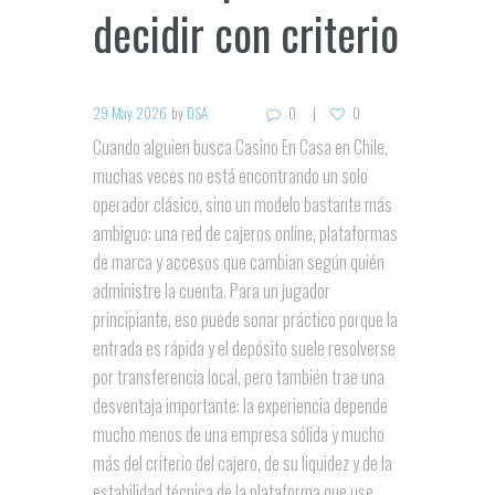
decidir con criterio
29 May 2026
by
DSA
0
0
Cuando alguien busca Casino En Casa en Chile,
muchas veces no está encontrando un solo
operador clásico, sino un modelo bastante más
ambiguo: una red de cajeros online, plataformas
de marca y accesos que cambian según quién
administre la cuenta. Para un jugador
principiante, eso puede sonar práctico porque la
entrada es rápida y el depósito suele resolverse
por transferencia local, pero también trae una
desventaja importante: la experiencia depende
mucho menos de una empresa sólida y mucho
más del criterio del cajero, de su liquidez y de la
estabilidad técnica de la plataforma que use.