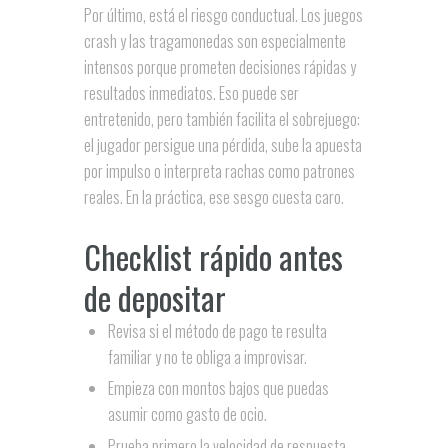
Por último, está el riesgo conductual. Los juegos
crash y las tragamonedas son especialmente
intensos porque prometen decisiones rápidas y
resultados inmediatos. Eso puede ser
entretenido, pero también facilita el sobrejuego:
el jugador persigue una pérdida, sube la apuesta
por impulso o interpreta rachas como patrones
reales. En la práctica, ese sesgo cuesta caro.
Checklist rápido antes
de depositar
Revisa si el método de pago te resulta
familiar y no te obliga a improvisar.
Empieza con montos bajos que puedas
asumir como gasto de ocio.
Prueba primero la velocidad de respuesta