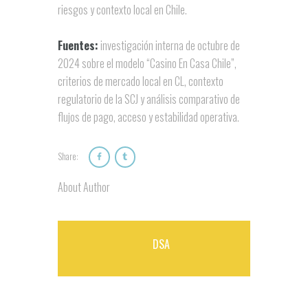
riesgos y contexto local en Chile.
Fuentes:
investigación interna de octubre de
2024 sobre el modelo “Casino En Casa Chile”,
criterios de mercado local en CL, contexto
regulatorio de la SCJ y análisis comparativo de
flujos de pago, acceso y estabilidad operativa.
Share:
About Author
DSA