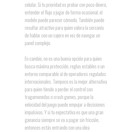
celular. Si tu prioridad es probar con poco dinero,
entender el flujo y jugar de forma ocasional, el
modelo puede parecer cómodo. También puede
resultar atractivo para quien valora la cercanía
de hablar con un cajero en vez de navegar un
panel complejo.
En cambio, no es una buena opción para quien
busca máxima protección, reglas estables o un
entorno comparable al de operadores regulados
internacionales. Tampoco es la mejor alternativa
para quien tiende a perder el control con
tragamonedas o crash games, porque la
velocidad del juego puede empujar a decisiones
impulsivas. Y si tu expectativa es que una gran
ganancia siempre se va a pagar sin fricción,
entonces estás entrando con una idea