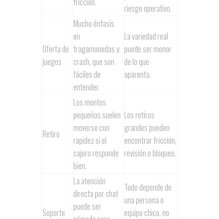
fricción.
riesgo operativo.
Mucho énfasis
en
La variedad real
Oferta de
tragamonedas y
puede ser menor
juegos
crash, que son
de lo que
fáciles de
aparenta.
entender.
Los montos
pequeños suelen
Los retiros
moverse con
grandes pueden
Retiro
rapidez si el
encontrar fricción,
cajero responde
revisión o bloqueo.
bien.
La atención
Todo depende de
directa por chat
una persona o
puede ser
Soporte
equipo chico, no