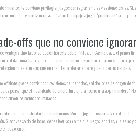
ratos muertos, te conviene privilegiar juegos con reglas simples y sesiones claras. Si,
 importante es que la interfaz móvil no te empuje a jugar “por inercia”, sino que te
rade-offs que no conviene ignora
 de ventajas, sino la conversación honesta sobre límites. En Casino Days, el primer lím
e una plataforma fiscalizada localmente como un casino físico. Eso no significa que 
 protección no es el mismo que en una oferta plenamente regulada dentro del país.
sino offshore puede convivir con revisiones de identidad, validaciones de origen de 
pico es pensar que el movimiento de dinero funcionará “como una app financiera”. No e
ando suben los montos acumulados.
ero libre, sino una estructura de condiciones. Muchos jugadores miran solo el monto p
ción. Si activas saldo de bono, debes leer con calma qué juegos aportan, cuáles no y 
 el juego en sí.