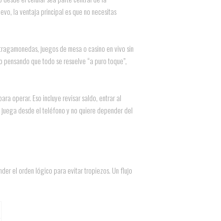
evo, la ventaja principal es que no necesitas
a tragamonedas, juegos de mesa o casino en vivo sin
no pensando que todo se resuelve “a puro toque”,
ra operar. Eso incluye revisar saldo, entrar al
n juega desde el teléfono y no quiere depender del
er el orden lógico para evitar tropiezos. Un flujo