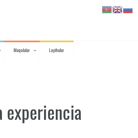
Məqalələr
Layihələr
a experiencia