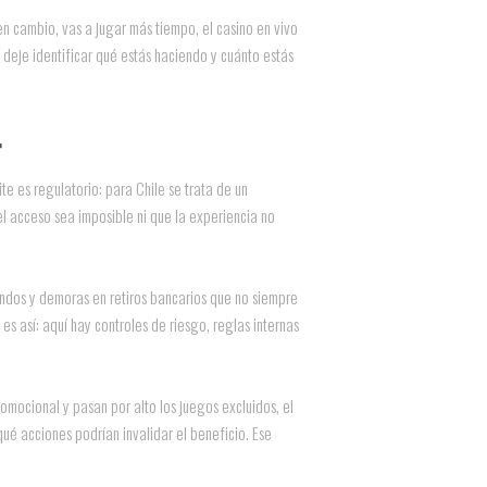
 en cambio, vas a jugar más tiempo, el casino en vivo
 deje identificar qué estás haciendo y cuánto estás
r
ite es regulatorio: para Chile se trata de un
el acceso sea imposible ni que la experiencia no
fondos y demoras en retiros bancarios que no siempre
s así: aquí hay controles de riesgo, reglas internas
romocional y pasan por alto los juegos excluidos, el
qué acciones podrían invalidar el beneficio. Ese