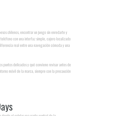
esos chilenos, encontrar un juego sin enredarte y
 teléfono con una interfaz simple, cajero localizado
 diferencia real entre una navegación cómoda y una
os puntos delicados y qué conviene revisar antes de
torno móvil de la marca, siempre con la precaución
Days
 desde el celular sea parte central de la