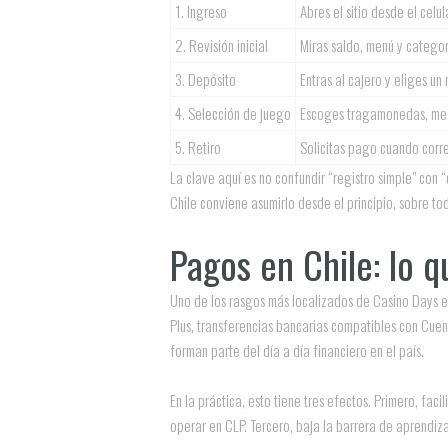
1. Ingreso
Abres el sitio desde el celu
2. Revisión inicial
Miras saldo, menú y catego
3. Depósito
Entras al cajero y eliges un
4. Selección de juego
Escoges tragamonedas, mes
5. Retiro
Solicitas pago cuando cor
La clave aquí es no confundir “registro simple” con “
Chile conviene asumirlo desde el principio, sobre t
Pagos en Chile: lo q
Uno de los rasgos más localizados de Casino Days es
Plus, transferencias bancarias compatibles con Cuen
forman parte del día a día financiero en el país.
En la práctica, esto tiene tres efectos. Primero, fa
operar en CLP. Tercero, baja la barrera de aprendi