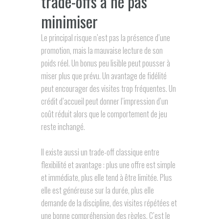
trade-offs à ne pas
minimiser
Le principal risque n’est pas la présence d’une
promotion, mais la mauvaise lecture de son
poids réel. Un bonus peu lisible peut pousser à
miser plus que prévu. Un avantage de fidélité
peut encourager des visites trop fréquentes. Un
crédit d’accueil peut donner l’impression d’un
coût réduit alors que le comportement de jeu
reste inchangé.
Il existe aussi un trade-off classique entre
flexibilité et avantage : plus une offre est simple
et immédiate, plus elle tend à être limitée. Plus
elle est généreuse sur la durée, plus elle
demande de la discipline, des visites répétées et
une bonne compréhension des règles. C’est le