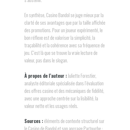
En synthèse, Casino Bandol se juge mieux par la
clarté de ses avantages que par la taille affichée
des promotions. Pour un joueur expérimenté, le
bon réflexe est de valoriser la simplicité, la
traçabilité et la cohérence avec sa fréquence de
jeu. C’est là que se trouve la vraie lecture de
valeur, pas dans le slogan.
À propos de l’auteur :
Juliette Forestier,
analyste éditoriale spécialisée dans l’évaluation
des offres casino et des mécaniques de fidélité,
avec une approche centrée sur la lisibilité, la
valeur nette et les usages réels.
Sources :
éléments de contexte structurel sur
le Casino de Bandol et son ancrage Partouche ;