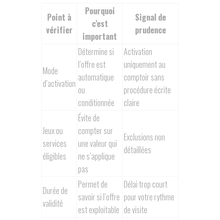
Pourquoi
Point à
Signal de
c’est
vérifier
prudence
important
Détermine si
Activation
l’offre est
uniquement au
Mode
automatique
comptoir sans
d’activation
ou
procédure écrite
conditionnée
claire
Évite de
Jeux ou
compter sur
Exclusions non
services
une valeur qui
détaillées
éligibles
ne s’applique
pas
Permet de
Délai trop court
Durée de
savoir si l’offre
pour votre rythme
validité
est exploitable
de visite