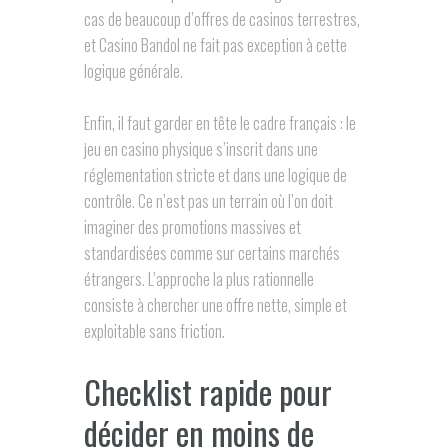
cas de beaucoup d’offres de casinos terrestres,
et Casino Bandol ne fait pas exception à cette
logique générale.
Enfin, il faut garder en tête le cadre français : le
jeu en casino physique s’inscrit dans une
réglementation stricte et dans une logique de
contrôle. Ce n’est pas un terrain où l’on doit
imaginer des promotions massives et
standardisées comme sur certains marchés
étrangers. L’approche la plus rationnelle
consiste à chercher une offre nette, simple et
exploitable sans friction.
Checklist rapide pour
décider en moins de