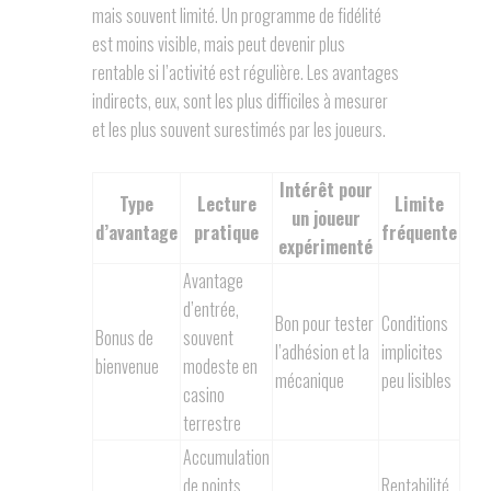
mais souvent limité. Un programme de fidélité
est moins visible, mais peut devenir plus
rentable si l’activité est régulière. Les avantages
indirects, eux, sont les plus difficiles à mesurer
et les plus souvent surestimés par les joueurs.
Intérêt pour
Type
Lecture
Limite
un joueur
d’avantage
pratique
fréquente
expérimenté
Avantage
d’entrée,
Bon pour tester
Conditions
Bonus de
souvent
l’adhésion et la
implicites
bienvenue
modeste en
mécanique
peu lisibles
casino
terrestre
Accumulation
de points,
Rentabilité