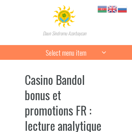
Daun Sindromu Azərbaycan
Select menu item
Casino Bandol
bonus et
promotions FR :
lecture analytique