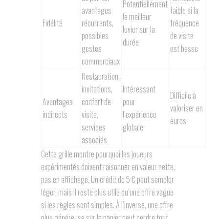
Potentiellement
avantages
faible si la
le meilleur
Fidélité
récurrents,
fréquence
levier sur la
possibles
de visite
durée
gestes
est basse
commerciaux
Restauration,
invitations,
Intéressant
Difficile à
Avantages
confort de
pour
valoriser en
indirects
visite,
l’expérience
euros
services
globale
associés
Cette grille montre pourquoi les joueurs
expérimentés doivent raisonner en valeur nette,
pas en affichage. Un crédit de 5 € peut sembler
léger, mais il reste plus utile qu’une offre vague
si les règles sont simples. À l’inverse, une offre
plus généreuse sur le papier peut perdre tout