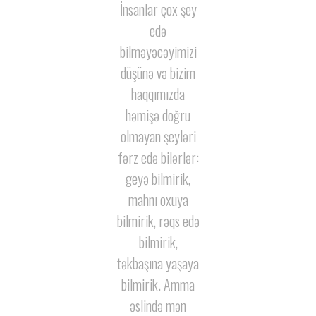
İnsanlar çox şey
n
edə
m
bilməyəcəyimizi
düşünə və bizim
haqqımızda
həmişə doğru
olmayan şeyləri
fərz edə bilərlər:
geyə bilmirik,
”
mahnı oxuya
bilmirik, rəqs edə
bilmirik,
təkbaşına yaşaya
bilmirik.
Amma
əslində mən