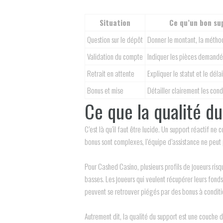
Situation
Ce qu’un bon sup
Question sur le dépôt
Donner le montant, la méthod
Validation du compte
Indiquer les pièces demandé
Retrait en attente
Expliquer le statut et le déla
Bonus et mise
Détailler clairement les cond
Ce que la qualité d
C’est là qu’il faut être lucide. Un support réactif ne 
bonus sont complexes, l’équipe d’assistance ne peut
Pour Cashed Casino, plusieurs profils de joueurs risq
basses. Les joueurs qui veulent récupérer leurs fond
peuvent se retrouver piégés par des bonus à condition
Autrement dit, la qualité du support est une couche d’a