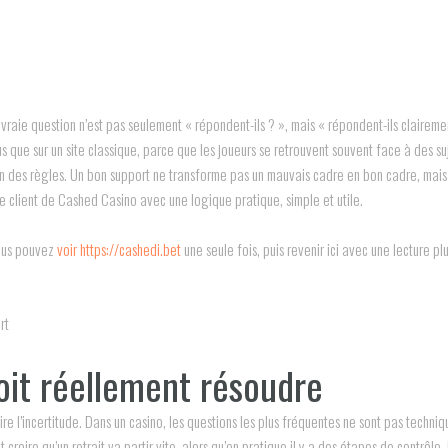
 vraie question n’est pas seulement « répondent-ils ? », mais « répondent-ils clairemen
 que sur un site classique, parce que les joueurs se retrouvent souvent face à des s
on des règles. Un bon support ne transforme pas un mauvais cadre en bon cadre, mais 
 client de Cashed Casino avec une logique pratique, simple et utile.
vous pouvez
voir https://cashedi.bet
une seule fois, puis revenir ici avec une lecture pl
oit réellement résoudre
ire l’incertitude. Dans un casino, les questions les plus fréquentes ne sont pas techniqu
 croire qu’un retrait va partir vite, alors qu’en pratique il y a des étapes de contrôle.