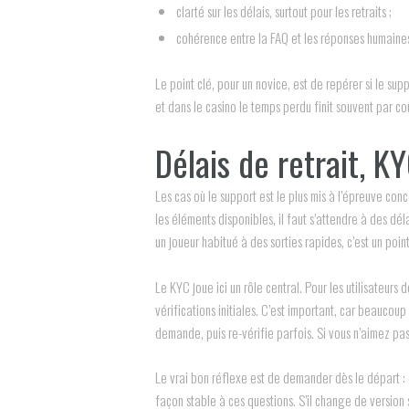
clarté sur les délais, surtout pour les retraits ;
cohérence entre la FAQ et les réponses humaine
Le point clé, pour un novice, est de repérer si le s
et dans le casino le temps perdu finit souvent par co
Délais de retrait, K
Les cas où le support est le plus mis à l’épreuve co
les éléments disponibles, il faut s’attendre à des dél
un joueur habitué à des sorties rapides, c’est un point
Le KYC joue ici un rôle central. Pour les utilisateur
vérifications initiales. C’est important, car beaucou
demande, puis re-vérifie parfois. Si vous n’aimez pas
Le vrai bon réflexe est de demander dès le départ :
façon stable à ces questions. S’il change de version 