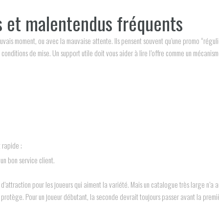
s et malentendus fréquents
ais moment, ou avec la mauvaise attente. Ils pensent souvent qu’une promo “réguliè
 conditions de mise. Un support utile doit vous aider à lire l’offre comme un mécani
 rapide ;
n bon service client.
d’attraction pour les joueurs qui aiment la variété. Mais un catalogue très large n’a 
tre protège. Pour un joueur débutant, la seconde devrait toujours passer avant la premi