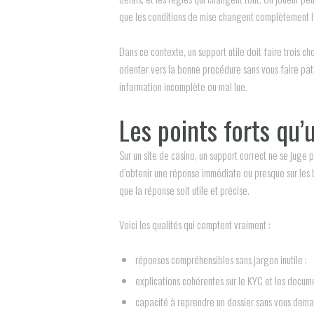
que les conditions de mise changent complètement la 
Dans ce contexte, un support utile doit faire trois c
orienter vers la bonne procédure sans vous faire pat
information incomplète ou mal lue.
Les points forts qu
Sur un site de casino, un support correct ne se juge p
d’obtenir une réponse immédiate ou presque sur les ba
que la réponse soit utile et précise.
Voici les qualités qui comptent vraiment :
réponses compréhensibles sans jargon inutile ;
explications cohérentes sur le KYC et les docu
capacité à reprendre un dossier sans vous deman