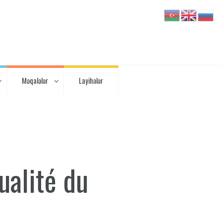
Məqalələr
Layihələr
ualité du