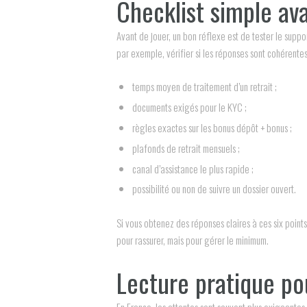
Checklist simple av
Avant de jouer, un bon réflexe est de tester le supp
par exemple, vérifier si les réponses sont cohérentes 
temps moyen de traitement d’un retrait ;
documents exigés pour le KYC ;
règles exactes sur les bonus dépôt + bonus ;
plafonds de retrait mensuels ;
canal d’assistance le plus rapide ;
possibilité ou non de suivre un dossier ouvert.
Si vous obtenez des réponses claires à ces six points
pour rassurer, mais pour gérer le minimum.
Lecture pratique pou
En France, les attentes sont souvent plus exigeantes 