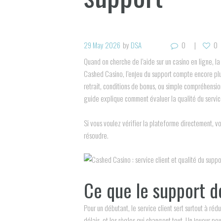
29 May 2026
by
DSA
0
0
Quand on cherche de l’aide sur un casino en ligne, la
Cashed Casino, l’enjeu du support compte encore plus
retrait, conditions de bonus, ou simple compréhensi
guide explique comment évaluer la qualité du service
Si vous voulez vérifier la plateforme directement, 
résoudre.
Ce que le support d
Pour un débutant, le service client sert surtout à rédu
délais, et les règles qui changent tout. Un joueur peut