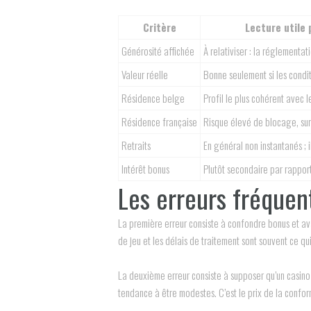
Critère
Lecture utile
Générosité affichée
À relativiser : la réglementat
Valeur réelle
Bonne seulement si les conditi
Résidence belge
Profil le plus cohérent avec l
Résidence française
Risque élevé de blocage, surt
Retraits
En général non instantanés ; i
Intérêt bonus
Plutôt secondaire par rapport
Les erreurs fréquen
La première erreur consiste à confondre bonus et avan
de jeu et les délais de traitement sont souvent ce qui
La deuxième erreur consiste à supposer qu’un casino 
tendance à être modestes. C’est le prix de la confor