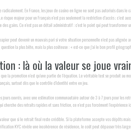
e radicalement. En France, les jeux de casino en ligne ne sont pas autorisés dans le 
 Le risque majeur pour un Français n’est pas seulement la restriction d’accès ; c’est a
 des gains. Ce n’est pas un détail administratif : c’est le point qui peut transformer
 papier peut devenir un mauvais pari si votre situation personnelle n’est pas alignée
question la plus bête, mais la plus coûteuse : « est-ce que j’ai le bon profil géograph
tion : là où la valeur se joue vra
 que la promotion n’est qu’une partie de l’équation. Le véritable test se produit au m
nçais, surtout dès que le contrôle d’identité entre en jeu.
es jours ouvrés, avec une estimation communautaire autour de 3 à 7 jours pour les ret
ui cherche des retraits rapides et sans friction, ce n’est pas forcément l’expérience i
 valeur que si le retrait final reste crédible. Si la plateforme accepte vos dépôts ma
a vérification KYC révèle une incohérence de résidence, le coût peut dépasser très lar