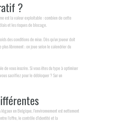
atif ?
ème est la valeur exploitable : combien de cette
élais et les risques de blocage.
ids des conditions de mise. Dès qu’un joueur doit
plus librement ; on joue selon le calendrier du
e de vous inscrire. Si vous êtes du type à optimiser
ous sacrifiez pour le débloquer ? Sur un
ifférentes
nts légaux en Belgique, l’environnement est nettement
e l’offre, le contrôle d’identité et la