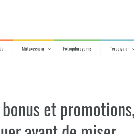
da
Mütəxəssislər
Fotoqalareyamız
Terapiyalar
: bonus et promotions, 
luer avant de miser