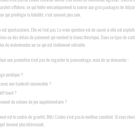
rchés offshore, ce qui limite mécaniquement la course aux gros packages de départ
qui privilégie la lisibilité, c’est souvent plus sain.
re est spectaculaire. Elle ne l’est pas. La vraie question est de savoir si elle est expl
ives ou des délais de paiement qui rendent le bonus théorique. Dans ce type de cadr
ns de malentendus sur ce qui est réellement retirable.
aluer une promotion n’est pas de regarder le pourcentage, mais de se demander :
ge juridique ?
 avec une bankroll raisonnable ?
tif lourd ?
eulement du volume de jeu supplémentaire ?
el est le centre de gravité, Blitz Casino n’est pas le meilleur candidat. Si vous che
jet devient plus intéressant.