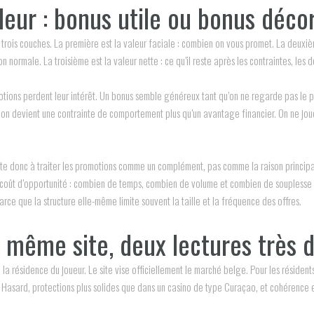
aleur : bonus utile ou bonus décor
er trois couches. La première est la valeur faciale : combien on vous promet. La deuxi
 normale. La troisième est la valeur nette : ce qu’il reste après les contraintes, les d
tions perdent leur intérêt. Un bonus semble généreux tant qu’on ne regarde pas le po
ion devient une contrainte de comportement plus qu’un avantage financier. On ne joue 
ste donc à traiter les promotions comme un complément, pas comme la raison principal
coût d’opportunité : combien de temps, combien de volume et combien de souplesse v
rce que la structure elle-même limite souvent la taille et la fréquence des offres.
e même site, deux lectures très d
 la résidence du joueur. Le site vise officiellement le marché belge. Pour les réside
asard, protections plus solides que dans un casino de type Curaçao, et cohérence entr