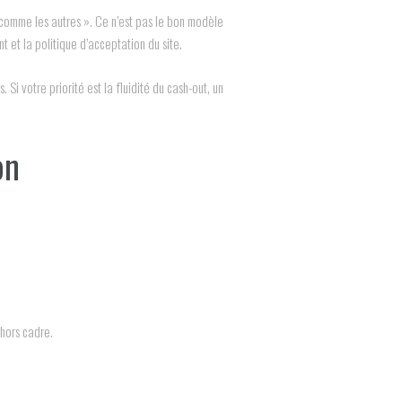
« comme les autres ». Ce n’est pas le bon modèle
t et la politique d’acceptation du site.
 Si votre priorité est la fluidité du cash-out, un
on
hors cadre.