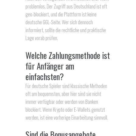
problemlos. Der Zugriff aus Deutschland ist oft
geo-blockiert, und die Plattform ist keine
deutsche GGL-Seite. Wer sich dennoch
informiert, sollte die rechtliche und praktische
Lage vorab prüfen.
Welche Zahlungsmethode ist
für Anfänger am
einfachsten?
Für deutsche Spieler sind klassische Methoden
oft am bequemsten, aber hier sind sie nicht
immer verfügbar oder werden von Banken
blockiert. Wenn Krypto oder E-Wallets genutzt
werden, ist eine vorherige Einarbeitung sinnvoll.
Sind die Bonusangebote