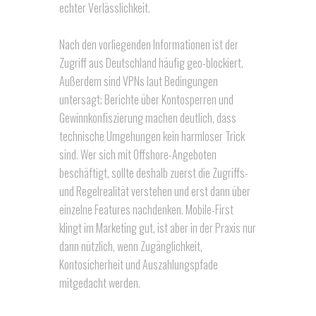
echter Verlässlichkeit.
Nach den vorliegenden Informationen ist der
Zugriff aus Deutschland häufig geo-blockiert.
Außerdem sind VPNs laut Bedingungen
untersagt; Berichte über Kontosperren und
Gewinnkonfiszierung machen deutlich, dass
technische Umgehungen kein harmloser Trick
sind. Wer sich mit Offshore-Angeboten
beschäftigt, sollte deshalb zuerst die Zugriffs-
und Regelrealität verstehen und erst dann über
einzelne Features nachdenken. Mobile-First
klingt im Marketing gut, ist aber in der Praxis nur
dann nützlich, wenn Zugänglichkeit,
Kontosicherheit und Auszahlungspfade
mitgedacht werden.