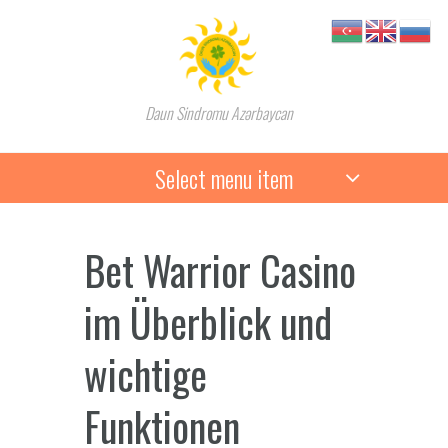
Daun Sindromu Azərbaycan
Select menu item
Bet Warrior Casino
im Überblick und
wichtige
Funktionen