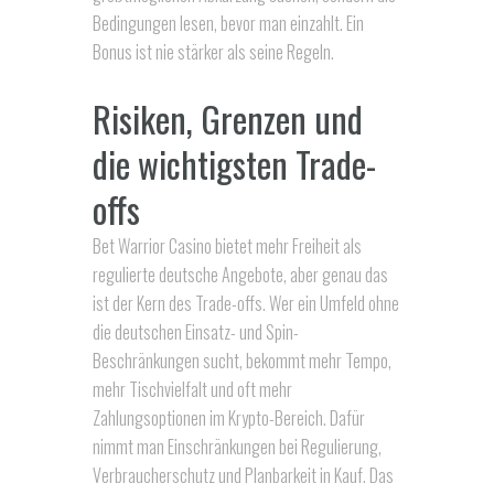
Bedingungen lesen, bevor man einzahlt. Ein
Bonus ist nie stärker als seine Regeln.
Risiken, Grenzen und
die wichtigsten Trade-
offs
Bet Warrior Casino bietet mehr Freiheit als
regulierte deutsche Angebote, aber genau das
ist der Kern des Trade-offs. Wer ein Umfeld ohne
die deutschen Einsatz- und Spin-
Beschränkungen sucht, bekommt mehr Tempo,
mehr Tischvielfalt und oft mehr
Zahlungsoptionen im Krypto-Bereich. Dafür
nimmt man Einschränkungen bei Regulierung,
Verbraucherschutz und Planbarkeit in Kauf. Das