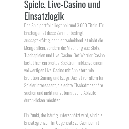
Spiele, Live-Casino und
Einsatzlogik
Das Spielportfolio liegt bei rund 3.000 Titeln. Für
Einsteiger ist diese Zahl nur bedingt
aussagekräftig, denn entscheidend ist nicht die
Menge allein, sondern die Mischung aus Slots,
Tischspielen und Live-Casino. Bet Warrior Casino
bietet hier ein breites Spektrum, inklusive einem
vollwertigen Live-Casino mit Anbietern wie
Evolution Gaming und Ezugi. Das ist vor allem für
Spieler interessant, die echte Tischatmosphäre
suchen und nicht nur automatische Abläufe
durchklicken möchten.
Ein Punkt, der häufig unterschätzt wird, sind die
Einsatzgrenzen. Im Gegensatz zu Casinos mit