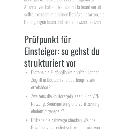
Alternativen halten. Wer sie mit Ja beantwortet,
sollte trotzdem mit kleinen Beträgen starten, die
Bedingungen lesen und Limits bewusst setzen.
Prüfpunkt für
Einsteiger: so gehst du
strukturiert vor
Erstens die Zugänglichkeit prüfen: Ist der
Zugriff in Deutschland überhaupt stabil
erreichbar?
Zweitens die Kontoregeln lesen: Sind VPN-
Nutzung, Bonusnutzung und Verifizierung
eindeutig geregelt?
Drittens die Zahlwege checken: Welche
Einzahlung ist realistisch, welche wird von