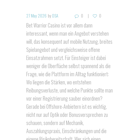
27 May 2026
by
DSA
0
0
Bet Warrior Casino ist vor allem dann
interessant, wenn man ein Angebot verstehen
will, das konsequent auf mobile Nutzung, breites
Spielangebot und vergleichsweise offene
Einsatzrahmen setzt. Für Einsteiger ist dabei
weniger die Oberfläche selbst spannend als die
Frage, wie die Plattform im Alltag funktioniert:
Wo liegen die Stärken, wo entstehen
Reibungsverluste, und welche Punkte sollte man
vor einer Registrierung sauber einordnen?
Gerade bei Offshore-Anbietern ist es wichtig,
nicht nur auf Optik oder Bonusversprechen zu
schauen, sondern auf Mechanik,
Auszahlungspraxis, Einschränkungen und die
eigene Risikobereitschaft. Wer sich einen