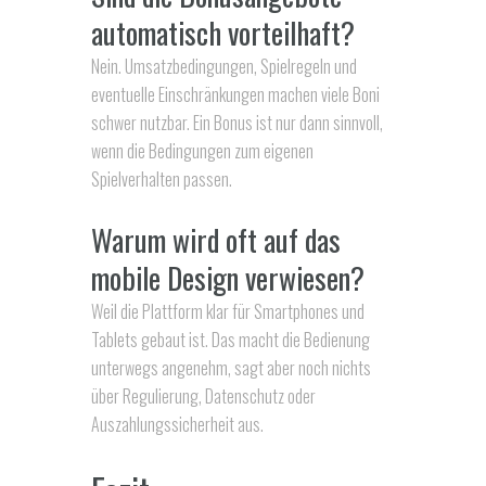
automatisch vorteilhaft?
Nein. Umsatzbedingungen, Spielregeln und
eventuelle Einschränkungen machen viele Boni
schwer nutzbar. Ein Bonus ist nur dann sinnvoll,
wenn die Bedingungen zum eigenen
Spielverhalten passen.
Warum wird oft auf das
mobile Design verwiesen?
Weil die Plattform klar für Smartphones und
Tablets gebaut ist. Das macht die Bedienung
unterwegs angenehm, sagt aber noch nichts
über Regulierung, Datenschutz oder
Auszahlungssicherheit aus.