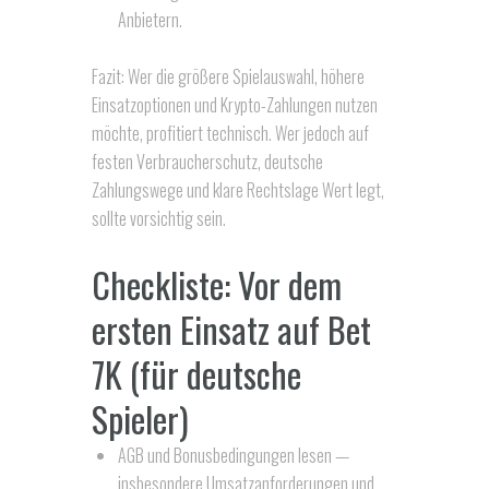
Anbietern.
Fazit: Wer die größere Spielauswahl, höhere
Einsatzoptionen und Krypto-Zahlungen nutzen
möchte, profitiert technisch. Wer jedoch auf
festen Verbraucherschutz, deutsche
Zahlungswege und klare Rechtslage Wert legt,
sollte vorsichtig sein.
Checkliste: Vor dem
ersten Einsatz auf Bet
7K (für deutsche
Spieler)
AGB und Bonusbedingungen lesen —
insbesondere Umsatzanforderungen und