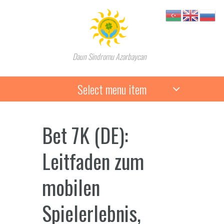
Daun Sindromu Azərbaycan
Select menu item
Bet 7K (DE):
Leitfaden zum
mobilen
Spielerlebnis,