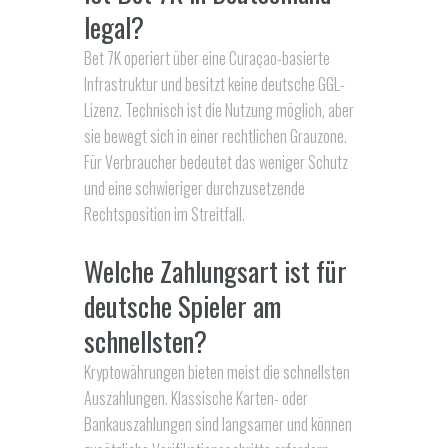
legal?
Bet 7K operiert über eine Curaçao-basierte
Infrastruktur und besitzt keine deutsche GGL-
Lizenz. Technisch ist die Nutzung möglich, aber
sie bewegt sich in einer rechtlichen Grauzone.
Für Verbraucher bedeutet das weniger Schutz
und eine schwieriger durchzusetzende
Rechtsposition im Streitfall.
Welche Zahlungsart ist für
deutsche Spieler am
schnellsten?
Kryptowährungen bieten meist die schnellsten
Auszahlungen. Klassische Karten- oder
Bankauszahlungen sind langsamer und können