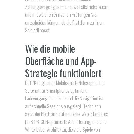
Zahlungswege typisch sind, wo Fallstricke lauern
und mit welchen einfachen Prüfungen Sie
entscheiden können, ob die Plattform zu Ihrem
Spielstil passt.
Wie die mobile
Oberfläche und App-
Strategie funktioniert
Bet 7K folgt einer Mobile-First-Philosophie: Die
Seite ist für Smartphones optimiert,
Ladevorgänge sind kurz und die Navigation ist
auf schnelle Sessions ausgelegt. Technisch
setzt die Plattform auf moderne Web-Standards
(TLS 1.3, CDN-optimierte Auslieferung) und eine
White-Label-Architektur, die viele Spiele von