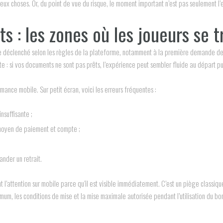
 choses. Or, du point de vue du risque, le moment important n’est pas seulement l’en
ts : les zones où les joueurs se 
re déclenché selon les règles de la plateforme, notamment à la première demande de re
te : si vos documents ne sont pas prêts, l’expérience peut sembler fluide au départ pu
mance mobile. Sur petit écran, voici les erreurs fréquentes :
nsuffisante ;
 moyen de paiement et compte ;
ander un retrait.
t l’attention sur mobile parce qu’il est visible immédiatement. C’est un piège classiqu
imum, les conditions de mise et la mise maximale autorisée pendant l’utilisation du bonu