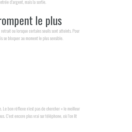
trée d’argent, mais la sortie.
trompent le plus
trait ou lorsque certains seuils sont atteints. Pour
is se bloquer au moment le plus sensible.
e. Le bon réflexe n’est pas de chercher « le meilleur
s. C’est encore plus vrai sur téléphone, où l’on lit