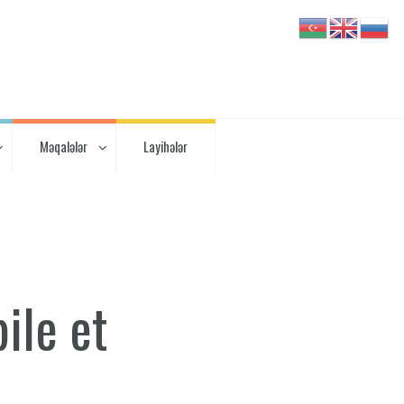
Məqalələr
Layihələr
ile et