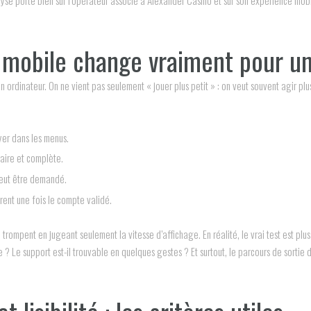
alyse porte bien sur l’opérateur associé à Alexander Casino et sur son expérience mob
 mobile change vraiment pour u
un ordinateur. On ne vient pas seulement « jouer plus petit » : on veut souvent agir plu
yer dans les menus.
aire et complète.
eut être demandé.
érent une fois le compte validé.
trompent en jugeant seulement la vitesse d’affichage. En réalité, le vrai test est plus 
? Le support est-il trouvable en quelques gestes ? Et surtout, le parcours de sortie de 