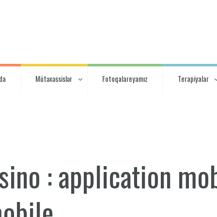
da
Mütəxəssislər
Fotoqalareyamız
Terapiyalar
ino : application mob
obile