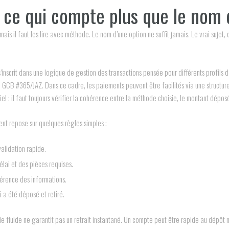
 ce qui compte plus que le nom
s il faut les lire avec méthode. Le nom d’une option ne suffit jamais. Le vrai sujet, c
inscrit dans une logique de gestion des transactions pensée pour différents profils de 
e GCB #365/JAZ. Dans ce cadre, les paiements peuvent être facilités via une structure
iel : il faut toujours vérifier la cohérence entre la méthode choisie, le montant dépo
nt repose sur quelques règles simples :
validation rapide.
délai et des pièces requises.
ohérence des informations.
i a été déposé et retiré.
le fluide ne garantit pas un retrait instantané. Un compte peut être rapide au dépôt mai