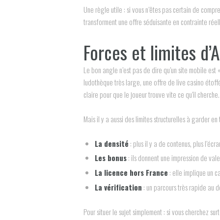
Une règle utile : si vous n’êtes pas certain de compr
transforment une offre séduisante en contrainte réel
Forces et limites d
Le bon angle n’est pas de dire qu’un site mobile est
ludothèque très large, une offre de live casino étof
claire pour que le joueur trouve vite ce qu’il cherche.
Mais il y a aussi des limites structurelles à garder en 
La densité
: plus il y a de contenus, plus l’éc
Les bonus
: ils donnent une impression de val
La licence hors France
: elle implique un c
La vérification
: un parcours très rapide au 
Pour situer le sujet simplement : si vous cherchez su