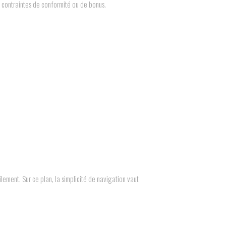
es contraintes de conformité ou de bonus.
ilement. Sur ce plan, la simplicité de navigation vaut