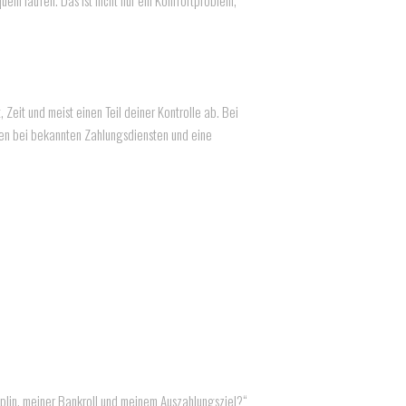
em laufen. Das ist nicht nur ein Komfortproblem,
Zeit und meist einen Teil deiner Kontrolle ab. Bei
gen bei bekannten Zahlungsdiensten und eine
ziplin, meiner Bankroll und meinem Auszahlungsziel?“