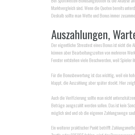
Bei Sportwetten-Bonusangeboten ist die Analyse ähnl
Marktvergleich sind. Wenn die Quoten bereits unterdurc
Deshalb sollte man Wette und Bonus immer zusamme
Auszahlungen, Wart
Der eigentliche Stresstest eines Bonus ist nicht die
können aber Bearbeitungszeiten von mehreren Werkta
Fenster entstehen viele Beschwerden, weil Spieler i
Für die Bonusbewertung ist das wichtig, weil ein hoh
klappt, die Auszahlung aber später stockt. Hier zeig
Auch die Verifizierung sollte man nicht unterschät
Beträge ausgezahlt werden sollen. Das ist kein Sonde
möglich sind und ob die eigenen Zahlungswege saub
Ein weiterer praktischer Punkt betrifft Zahlungsmet