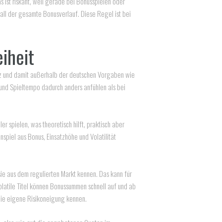
s ist riskant, weil gerade bei Bonusspielen oder
Fall der gesamte Bonusverlauf. Diese Regel ist bei
iheit
zenz und damit außerhalb der deutschen Vorgaben wie
 und Spieltempo dadurch anders anfühlen als bei
 spielen, was theoretisch hilft, praktisch aber
nspiel aus Bonus, Einsatzhöhe und Volatilität
e sie aus dem regulierten Markt kennen. Das kann für
hvolatile Titel können Bonussummen schnell auf und ab
e die eigene Risikoneigung kennen.