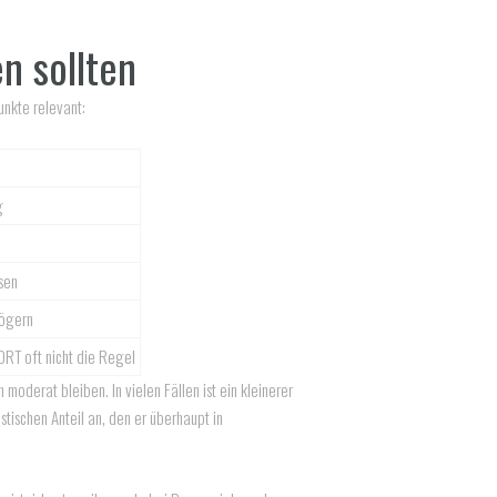
n sollten
unkte relevant:
g
ssen
zögern
RT oft nicht die Regel
oderat bleiben. In vielen Fällen ist ein kleinerer
tischen Anteil an, den er überhaupt in