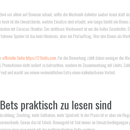
dern vor allem auf Bonusse schaut, sollte die Mechanik dahinter sauber lesen statt s
e hoch ist die Umsatzhürde, welche Einsätze sind erlaubt, wie lange bleibt ein Bonus
eboten mit Curacao-Struktur: Der sichtbare Werbewert ist nur die halbe Geschichte. 
rfahrene Spieler ist das kein Hindernis, aber ein Prüfauftrag. Wer den Bonus als Werk
ie
offizielle Seite https://21betis.com
. Für die Bewertung zählt dabei weniger die Wer
voll, Promotionen nicht isoliert zu betrachten, sondern im Zusammenhang mit Limits, 
Frust und macht aus einem vermeintlichen Extra einen kalkulierbaren Vorteil.
Bets praktisch zu lesen sind
Einzahlung, Zuschlag, mehr Guthaben, mehr Spielzeit. In der Praxis ist er aber ein Reg
 verwechseln. Genau das ist falsch. Bonusgeld ist fast immer an Umsatzbedingungen g
strenger muss man meist mit der mathematischen Seite rechnen.