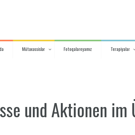
da
Mütəxəssislər
Fotoqalareyamız
Terapiyalar
sse und Aktionen im 