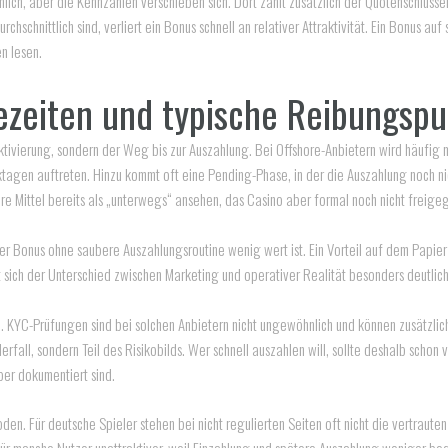
ich, aber die Kennzahlen verschieben sich. Dort zählt zusätzlich der Quotenschlüss
hschnittlich sind, verliert ein Bonus schnell an relativer Attraktivität. Ein Bonus auf
n lesen.
ezeiten und typische Reibungsp
 Aktivierung, sondern der Weg bis zur Auszahlung. Bei Offshore-Anbietern wird häufig
gen auftreten. Hinzu kommt oft eine Pending-Phase, in der die Auszahlung noch nich
hre Mittel bereits als „unterwegs“ ansehen, das Casino aber formal noch nicht freige
er Bonus ohne saubere Auszahlungsroutine wenig wert ist. Ein Vorteil auf dem Papier 
t sich der Unterschied zwischen Marketing und operativer Realität besonders deutlich
zen. KYC-Prüfungen sind bei solchen Anbietern nicht ungewöhnlich und können zusätzl
rfall, sondern Teil des Risikobilds. Wer schnell auszahlen will, sollte deshalb scho
er dokumentiert sind.
hoden. Für deutsche Spieler stehen bei nicht regulierten Seiten oft nicht die vertra