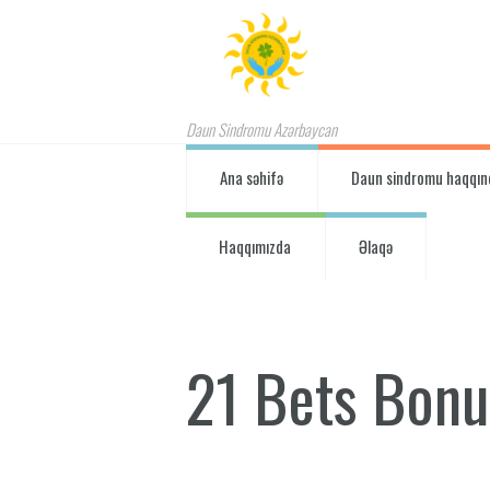
Daun Sindromu Azərbaycan
Ana səhifə
Daun sindromu haqqın
Haqqımızda
Əlaqə
21 Bets Bonu