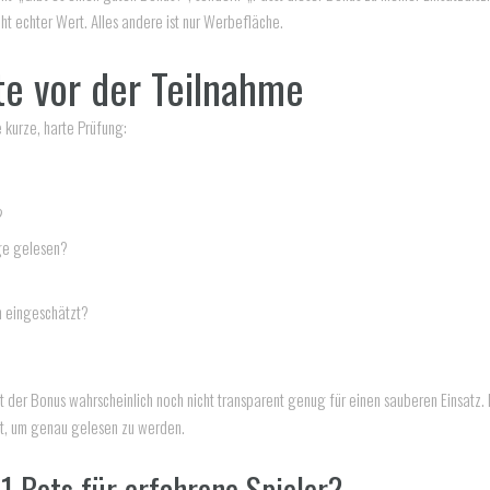
t echter Wert. Alles andere ist nur Werbefläche.
te vor der Teilnahme
e kurze, harte Prüfung:
?
ge gelesen?
h eingeschätzt?
t der Bonus wahrscheinlich noch nicht transparent genug für einen sauberen Einsatz. D
t, um genau gelesen zu werden.
1 Bets für erfahrene Spieler?