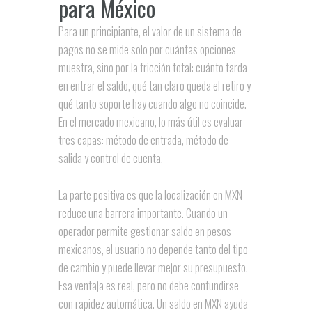
para México
Para un principiante, el valor de un sistema de
pagos no se mide solo por cuántas opciones
muestra, sino por la fricción total: cuánto tarda
en entrar el saldo, qué tan claro queda el retiro y
qué tanto soporte hay cuando algo no coincide.
En el mercado mexicano, lo más útil es evaluar
tres capas: método de entrada, método de
salida y control de cuenta.
La parte positiva es que la localización en MXN
reduce una barrera importante. Cuando un
operador permite gestionar saldo en pesos
mexicanos, el usuario no depende tanto del tipo
de cambio y puede llevar mejor su presupuesto.
Esa ventaja es real, pero no debe confundirse
con rapidez automática. Un saldo en MXN ayuda