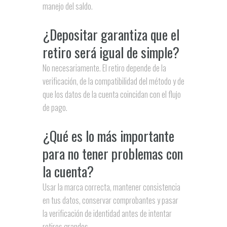
manejo del saldo.
¿Depositar garantiza que el
retiro será igual de simple?
No necesariamente. El retiro depende de la
verificación, de la compatibilidad del método y de
que los datos de la cuenta coincidan con el flujo
de pago.
¿Qué es lo más importante
para no tener problemas con
la cuenta?
Usar la marca correcta, mantener consistencia
en tus datos, conservar comprobantes y pasar
la verificación de identidad antes de intentar
retiros grandes.