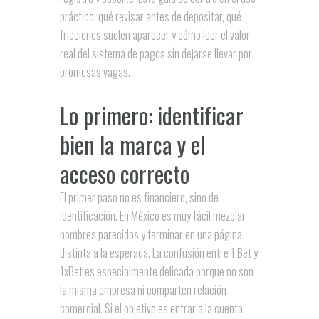
práctico: qué revisar antes de depositar, qué
fricciones suelen aparecer y cómo leer el valor
real del sistema de pagos sin dejarse llevar por
promesas vagas.
Lo primero: identificar
bien la marca y el
acceso correcto
El primer paso no es financiero, sino de
identificación. En México es muy fácil mezclar
nombres parecidos y terminar en una página
distinta a la esperada. La confusión entre 1 Bet y
1xBet es especialmente delicada porque no son
la misma empresa ni comparten relación
comercial. Si el objetivo es entrar a la cuenta