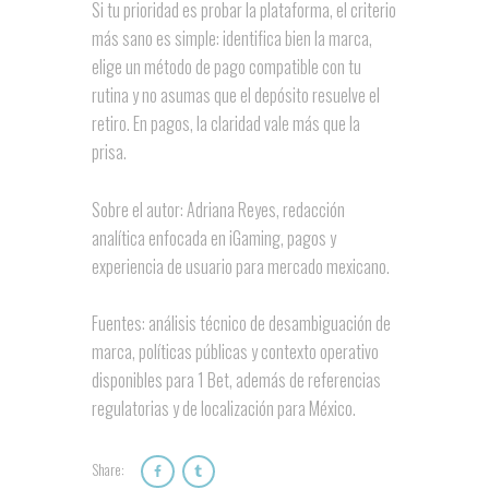
Si tu prioridad es probar la plataforma, el criterio
más sano es simple: identifica bien la marca,
elige un método de pago compatible con tu
rutina y no asumas que el depósito resuelve el
retiro. En pagos, la claridad vale más que la
prisa.
Sobre el autor: Adriana Reyes, redacción
analítica enfocada en iGaming, pagos y
experiencia de usuario para mercado mexicano.
Fuentes: análisis técnico de desambiguación de
marca, políticas públicas y contexto operativo
disponibles para 1 Bet, además de referencias
regulatorias y de localización para México.
Share: