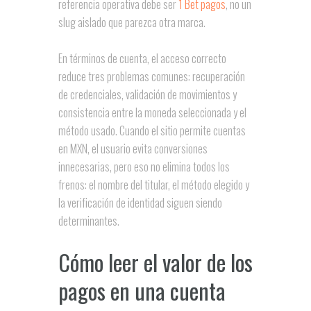
referencia operativa debe ser
1 Bet pagos
, no un
slug aislado que parezca otra marca.
En términos de cuenta, el acceso correcto
reduce tres problemas comunes: recuperación
de credenciales, validación de movimientos y
consistencia entre la moneda seleccionada y el
método usado. Cuando el sitio permite cuentas
en MXN, el usuario evita conversiones
innecesarias, pero eso no elimina todos los
frenos: el nombre del titular, el método elegido y
la verificación de identidad siguen siendo
determinantes.
Cómo leer el valor de los
pagos en una cuenta