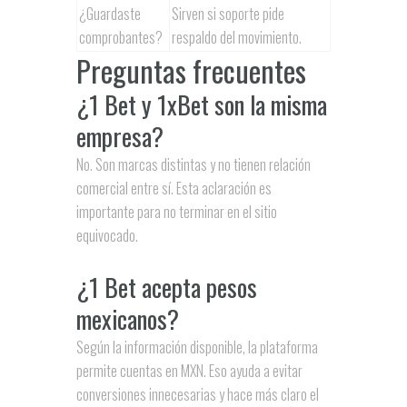
¿Guardaste
Sirven si soporte pide
comprobantes?
respaldo del movimiento.
Preguntas frecuentes
¿1 Bet y 1xBet son la misma
empresa?
No. Son marcas distintas y no tienen relación
comercial entre sí. Esta aclaración es
importante para no terminar en el sitio
equivocado.
¿1 Bet acepta pesos
mexicanos?
Según la información disponible, la plataforma
permite cuentas en MXN. Eso ayuda a evitar
conversiones innecesarias y hace más claro el