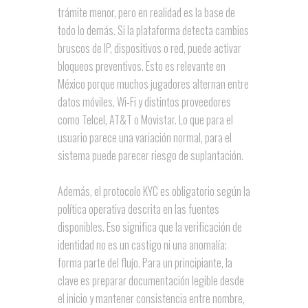
trámite menor, pero en realidad es la base de
todo lo demás. Si la plataforma detecta cambios
bruscos de IP, dispositivos o red, puede activar
bloqueos preventivos. Esto es relevante en
México porque muchos jugadores alternan entre
datos móviles, Wi-Fi y distintos proveedores
como Telcel, AT&T o Movistar. Lo que para el
usuario parece una variación normal, para el
sistema puede parecer riesgo de suplantación.
Además, el protocolo KYC es obligatorio según la
política operativa descrita en las fuentes
disponibles. Eso significa que la verificación de
identidad no es un castigo ni una anomalía;
forma parte del flujo. Para un principiante, la
clave es preparar documentación legible desde
el inicio y mantener consistencia entre nombre,