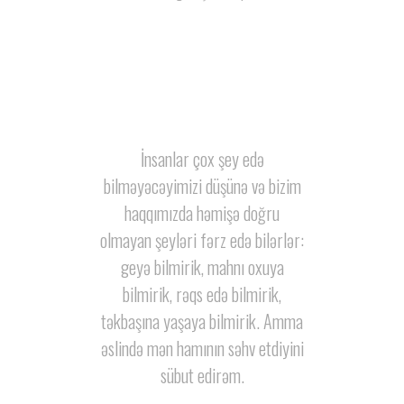
İnsanlar çox şey edə
bilməyəcəyimizi düşünə və bizim
haqqımızda həmişə doğru
olmayan şeyləri fərz edə bilərlər:
geyə bilmirik, mahnı oxuya
bilmirik, rəqs edə bilmirik,
təkbaşına yaşaya bilmirik.
Amma
əslində mən hamının səhv etdiyini
sübut edirəm.