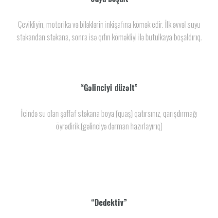
Çevikliyin, motorika və biləklərin inkişafına kömək edir. İlk əvvəl suyu
stəkandan stəkana, sonra isə qıfın köməkliyi ilə butulkaya boşaldırıq.
“Gəlinciyi düzəlt”
İçində su olan şəffaf stəkana boya (quaş) qatırsınız, qarışdırmağı
öyrədirik.(gəlinciyə dərman hazırlayırıq)
“Dedektiv”