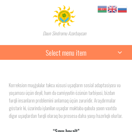
Daun Sindromu Azərbaycan
Select menu item
Korreksion məşğələlər təkcə xüsusi uşaqların sosial adaptasiyası və
yaşaması üçün deyil, həm də cəmiyyətin özünün tərbiyəsi, bizdən
fərqli insanların problemini anlamaq üçün zəruridir. Araşdırmalar
göstərir ki, üzərində işlənilən uşaqlar məktəbə qəbula yaxın vaxtda
digər uşaqlardan fərqli olaraq bu prosesə daha yaxşı hazırlıqlı olurlar.
“Suyu boşalt”