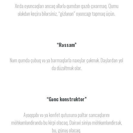
Xırda oyuncaqları ancaq əllərlə qumdan qazıb çıxarmaq. Qumu
ələkdən keçirə bilərsiniz, “gizlənən” oyuncağı tapmaq üçün.
“Rəssam”
Nəm qumda çubuq və ya barmaqlarla naxışlar çəkmək. Daşlardan yol
da düzəltmək olar.
“Gənc konstruktor”
Ayaqqabı və ya konfet qutusuna paltar sancaqlarını
möhkəmləndirəndə bu kirpi olacaq. Dairəvi siniyə möhkəmləndirsək,
bu, günəş olacaq.