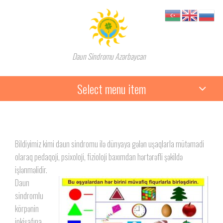
Daun Sindromu Azərbaycan
Select menu item
Bildiyimiz kimi daun sindromu ilə dünyaya gələn uşaqlarla mütəmadi
olaraq pedaqoji, psixoloji, fizioloji baxımdan hərtərəfli şəkildə
işlənməlidir.
Daun
sindromlu
körpənin
inkişafına