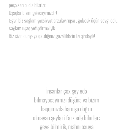
peşə sahibi ola bilərlər.
Uşaqlar bizim gələcəyimizdir!
Əgər, biz sağlam şəxsiyyət arzulayırıqsa , gələcək üçün sevgi dolu,
sağlam uşaq yetişdirməliyik.
Biz sizin dünyaya qatdığınız gözəlliklərin fərqindəyik!
İnsanlar çox şey edə
bilməyəcəyimizi düşünə və bizim
haqqımızda həmişə doğru
olmayan şeyləri fərz edə bilərlər:
geyə bilmirik, mahnı oxuya