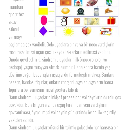
mümkün
qədər tez
aktiv
stimul
verməyə
başlamaq çox vacibdir. Belə uşaqlara bir və ya bir neçə vərdişlərin
mənimsənilməsi üçün çoxlu sayda təkrarların edilməsi vacibdir.
Onuda qeyd edim ki, sindromlu uşaqların ilk öncə xronoloji və
pedaqoji yaşını müəyyən etmək lazımdır. Daha sonra həmin yaş
dövrünə uyğun bacarıqları uşaqlarda formalaşdırmalıyıq. Bunlara
əsasən, həndəsi fiqurlar, onların rəngləri; əşyalar, əşyaların hansı
fiqurlara bənzəməsini misal göstərə bilərik.
Daun sindromlu uşaqların inkişaf prosesində valideynlərin də rolu çox
böyükdür. Belə ki, gün ərzində uşaq tərəfindən yeni vərdişlərin
qavranılması, öyrənilməsi valideynin gün ərzində övladı ilə keçirdiyi
vaxtdan asılıdır.
Daun sindromlu uşaqlar xüsusi bir təlimlə gələcəkdə hər hansısa bir